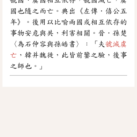
國也隨之而亡。典出《左傳．僖公五
年》。後用以比喻兩國或相互依存的
事物安危與共，利害相關。晉．孫楚
〈為石仲容與孫皓書〉：「夫
虢滅虞
亡
，韓并魏徙，此皆前鑒之驗，後事
之師也。」