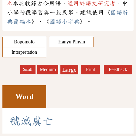
⚠
本典收錄古今用語，
適用於語文研究者
，中
小學階段學習與一般民眾，建議使用《
國語辭
典簡編本
》、《
國語小字典
》。
Bopomofo
Hanyu Pinyin
Interpretation
Large
Medium
Print
Feedback
Small
Word
虢
滅
虞
亡