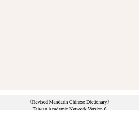
《Revised Mandarin Chinese Dictionary》
Taiwan Academic Network Version 6
©2021 Ministry of Education, R.O.C. All rights reserved.