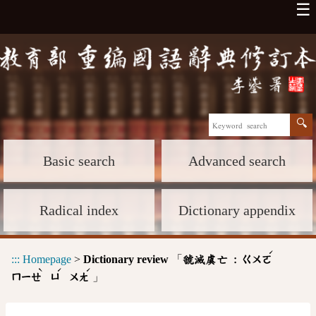
☰
Basic search
Advanced search
Radical index
Dictionary appendix
ˊ
:::
Homepage
>
Dictionary review
「
虢滅虞亡 :
ㄍㄨㄛ
ˋ
ˊ
ˊ
」
ㄇㄧㄝ
ㄩ
ㄨㄤ