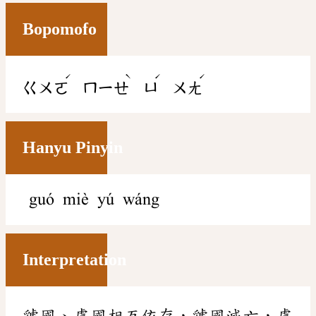
Bopomofo
ˊ
ˋ
ˊ
ˊ
ㄍㄨㄛ
ㄇㄧㄝ
ㄩ
ㄨㄤ
Hanyu Pinyin
guó miè yú wáng
Interpretation
虢國、虞國相互依存，虢國滅亡，虞