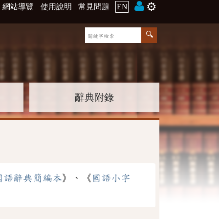
⚙️
網站導覽
使用說明
常見問題
EN
辭典附錄
國語辭典簡編本
》、《
國語小字