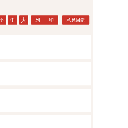
大
中
列 印
意見回饋
小