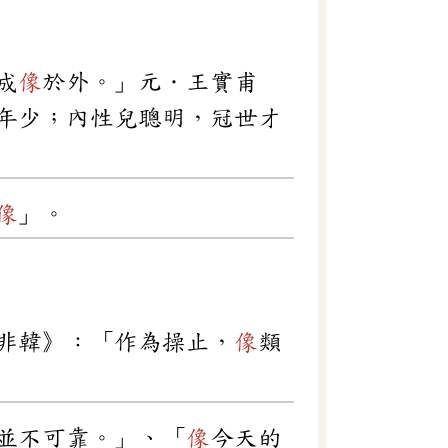
成
像
於外。」元．王實甫
年少；內性兒聰明，冠世才
像
」。
非韓》：「作為操止，
像
類
並不可靠。」、「
像
今天的