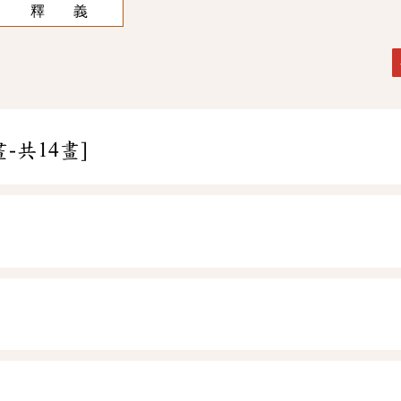
釋 義
畫-共14畫]