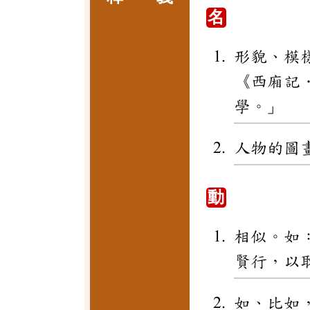
名
形貌、模
《西廂記
學。」
人物的圖
動
相似。如
賢行，以
如、比如