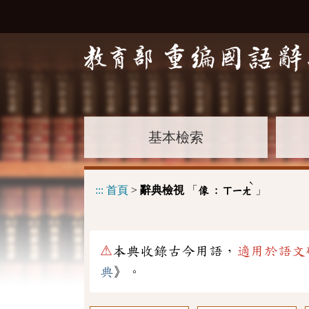
基本檢索
ˋ
:::
首頁
>
辭典檢視
「
」
像 :
ㄒㄧㄤ
⚠
本典收錄古今用語，
適用於語文
典
》。