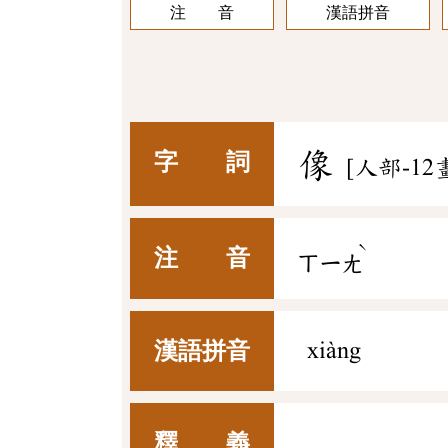
注 音
漢語拼音
像
字 詞
[人部-12
ˋ
注 音
ㄒㄧㄤ
漢語拼音
xiàng
釋 義