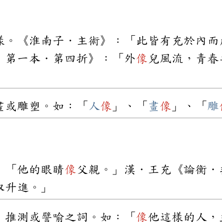
樣。《淮南子．主術》：「此皆有充於內而
．第一本．第四折》：「外
像
兒風流，青春
畫或雕塑。如：「
人
像
」、「
畫
像
」、「
雕
：「他的眼睛
像
父親。」漢．王充《論衡．
取升進。」
，推測或譬喻之詞。如：「
像
他這樣的人，