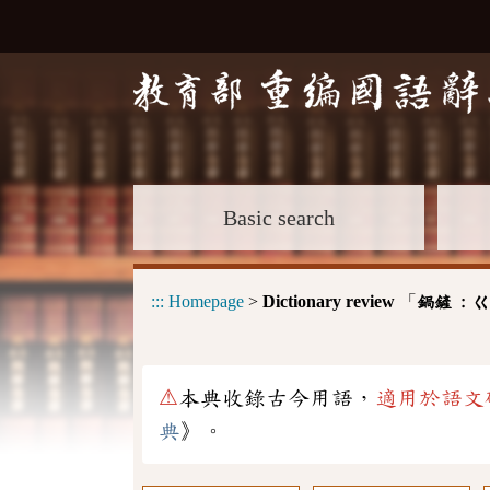
Basic search
:::
Homepage
>
Dictionary review
「
鍋鏟 :
ㄍ
⚠
本典收錄古今用語，
適用於語文
典
》。