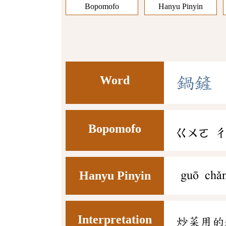
Bopomofo
Hanyu Pinyin
Word
鍋
鏟
Bopomofo
ㄍㄨㄛ
Hanyu Pinyin
guō chǎ
Interpretation
炒菜用的