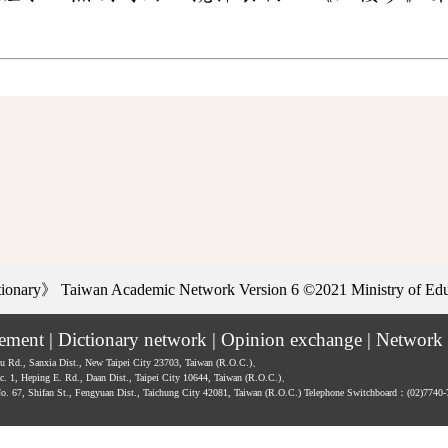
ctionary》
Taiwan Academic Network Version 6
©2021 Ministry of Educ
tement
|
Dictionary network
|
Opinion exchange
|
Network 
hu Rd., Sanxia Dist., New Taipei City 23703, Taiwan (R.O.C.)、
ec. 1, Heping E. Rd., Daan Dist., Taipei City 10644, Taiwan (R.O.C.)、
No. 67, Shifan St., Fengyuan Dist., Taichung City 42081, Taiwan (R.O.C.)
Telephone Switchboard：(02)7740