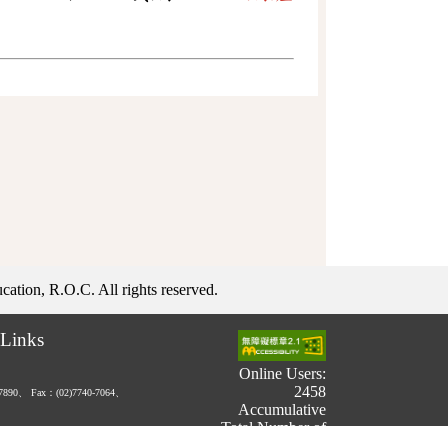
ation, R.O.C. All rights reserved.
Links
Online Users:
2458
-7890、
Fax：(02)7740-7064、
Accumulative
Total Number of
Users: