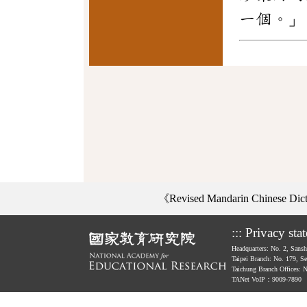
一個。」
《Revised Mandarin Chinese Di
:::
Privacy sta
Headquarters: No. 2, Sans
Taipei Branch: No. 179, S
Taichung Branch Offices: 
TANet VoIP：9009-7890