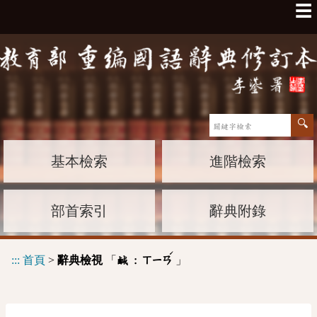
☰
基本檢索
進階檢索
部首索引
辭典附錄
ˊ
:::
首頁
>
辭典檢視
「
」
鹹 :
ㄒㄧㄢ