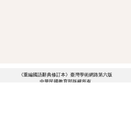
《重編國語辭典修訂本》臺灣學術網路第六版
中華民國教育部版權所有
:::
個資法及隱私聲明
|
辭典公眾授權網
|
意見交流
|
網網相連
三峽總院區地址：新北市三峽區三樹路2號、
︿
臺北院區地址：臺北市大安區和平東路一段179號、