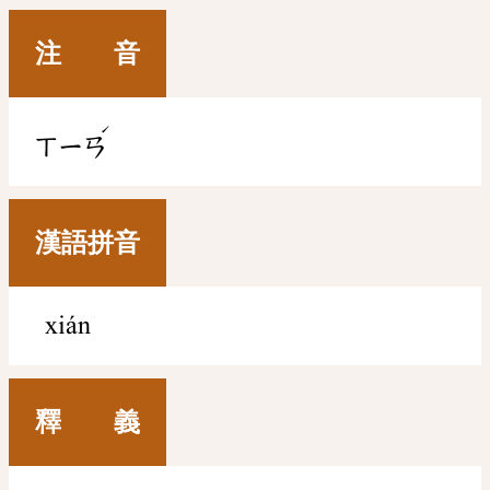
注 音
ˊ
ㄒㄧㄢ
漢語拼音
xián
釋 義