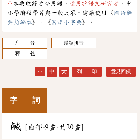
⚠
本典收錄古今用語，
適用於語文研究者
，中
小學階段學習與一般民眾，建議使用《
國語辭
典簡編本
》、《
國語小字典
》。
注 音
漢語拼音
釋 義
大
中
列 印
意見回饋
小
字 詞
鹹
[鹵部-9畫-共20畫]