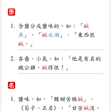
形
含鹽分或鹽味的。如：「
鹹
魚
」、「
鹹
水湖
」、「東西很
鹹
。」
吝嗇、小氣。如：「他是有名的
鐵公雞，
鹹
得很！」
名
鹽味。如：「酸甜苦辣
鹹
」。
《荀子．正名》：「甘苦
鹹
淡，