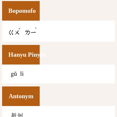
Bopomofo
ˇ
ˋ
ㄍㄨ
ㄌㄧ
Hanyu Pinyin
gǔ lì
Antonym
新例