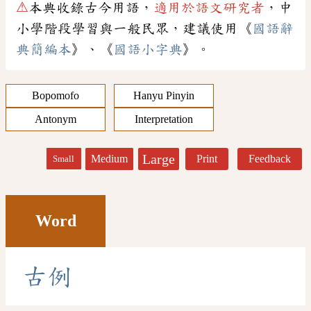
⚠
本典收錄古今用語，
適用於語文研究者
，中
小學階段學習與一般民眾，建議使用《
國語辭
典簡編本
》、《
國語小字典
》。
Bopomofo
Hanyu Pinyin
Antonym
Interpretation
Large
Medium
Print
Feedback
Small
Word
古
例