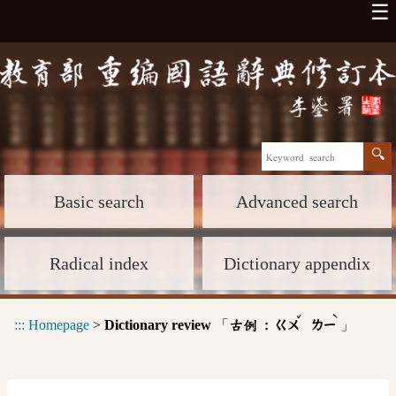
☰
Basic search
Advanced search
Radical index
Dictionary appendix
ˇ
ˋ
:::
Homepage
>
Dictionary review
「
」
古例 :
ㄍㄨ
ㄌㄧ