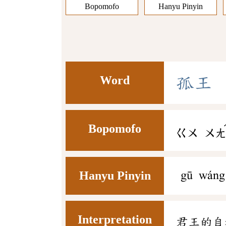
Bopomofo
Hanyu Pinyin
Word
孤
王
Bopomofo
ㄍㄨ
ㄨ
Hanyu Pinyin
gū wáng
Interpretation
君王的自