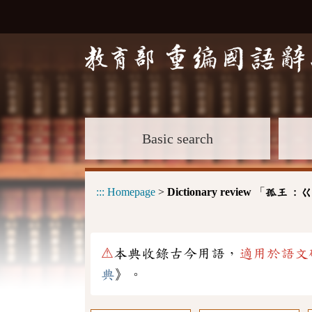
Basic search
:::
Homepage
>
Dictionary review
「
孤王 :
ㄍ
⚠
本典收錄古今用語，
適用於語文
典
》。