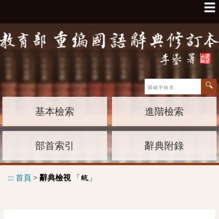
☰
基本檢索
進階檢索
部首索引
辭典附錄
:::
首頁
>
辭典檢視
「
」
䋁