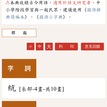
⚠
本典收錄古今用語，
適用於語文研究者
，中
小學階段學習與一般民眾，建議使用《
國語辭
典簡編本
》、《
國語小字典
》。
釋 義
大
中
列 印
意見回饋
小
字 詞
䋁
[糸部-4畫-共10畫]