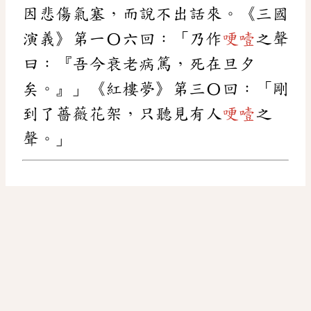
因悲傷氣塞，而說不出話來。《三國
演義》第一〇六回：「乃作
哽噎
之聲
曰：『吾今衰老病篤，死在旦夕
矣。』」《紅樓夢》第三〇回：「剛
到了薔薇花架，只聽見有人
哽噎
之
聲。」