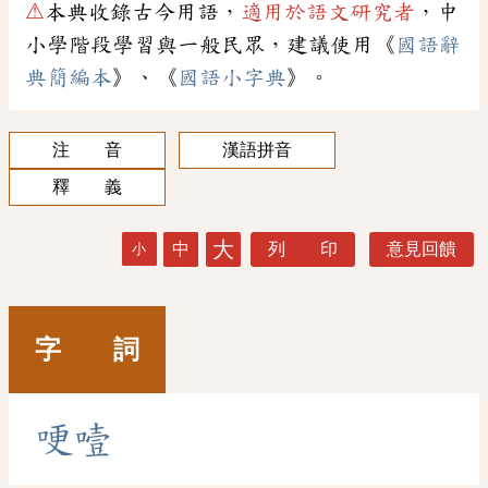
⚠
本典收錄古今用語，
適用於語文研究者
，中
小學階段學習與一般民眾，建議使用《
國語辭
典簡編本
》、《
國語小字典
》。
注 音
漢語拼音
釋 義
大
中
列 印
意見回饋
小
字 詞
哽
噎