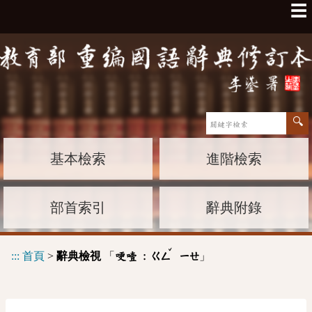
☰
基本檢索
進階檢索
部首索引
辭典附錄
ˇ
:::
首頁
>
辭典檢視
「
」
哽噎 :
ㄍㄥ
ㄧㄝ