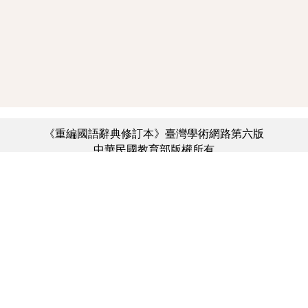
《重編國語辭典修訂本》臺灣學術網路第六版
中華民國教育部版權所有
:::
個資法及隱私聲明
|
辭典公眾授權網
|
意見交流
|
網網相連
三峽總院區地址：新北市三峽區三樹路2號、
︿
臺北院區地址：臺北市大安區和平東路一段179號、
臺中院區地址：臺中市豐原區師範街67號
電話總機：(02)7740-7890、
傳真：(02)7740-7064、
TANet VoIP：9009-7890
線上人數: 254