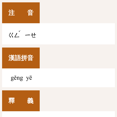
注 音
ˇ
ㄍㄥ
ㄧㄝ
漢語拼音
gěng yē
釋 義