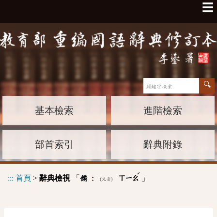
☰
基本檢索
進階檢索
部首索引
辭典附錄
ˊ
:::
首頁
>
辭典檢視
「
」
餚 :
ㄒㄧㄠ
(又音)