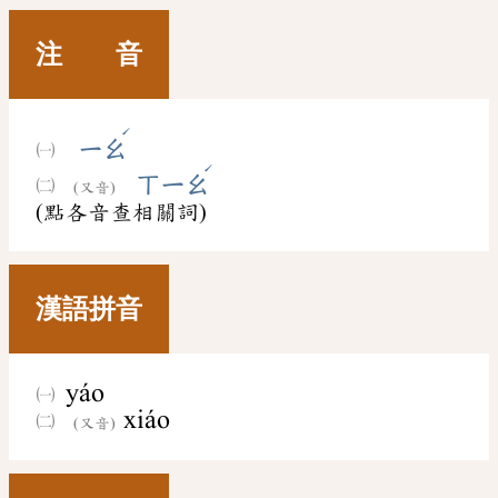
注 音
ˊ
ㄧㄠ
ˊ
ㄒㄧㄠ
(又音)
(點各音查相關詞)
漢語拼音
yáo
xiáo
(又音)