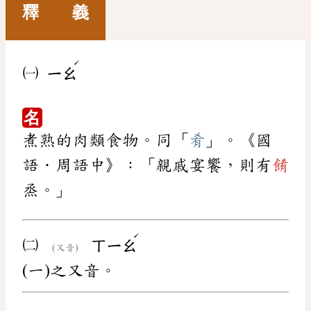
釋 義
ˊ
㈠
ㄧㄠ
名
煮熟的肉類食物。同「
肴
」。《國
語．周語中》：「親戚宴饗，則有
餚
烝。」
ˊ
㈡
ㄒㄧㄠ
(又音)
(一)之又音。