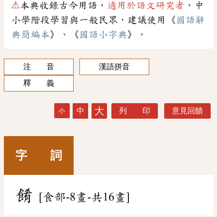
⚠
本典收錄古今用語，
適用於語文研究者
，中
小學階段學習與一般民眾，建議使用《
國語辭
典簡編本
》、《
國語小字典
》。
注 音
漢語拼音
釋 義
大
中
列 印
意見回饋
小
字 詞
餚
[食部-8畫-共16畫]