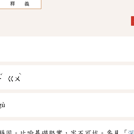
釋 義
ˇ
ˋ
ㄧ
ㄍㄨ
gù
穩固。比喻基礎堅實，牢不可拔。參見「