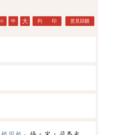
大
中
列 印
意見回饋
小
深根固柢
」條。宋．司馬光