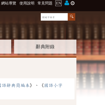
⚙️
網站導覽
使用說明
常見問題
EN
辭典附錄
國語辭典簡編本
》、《
國語小字