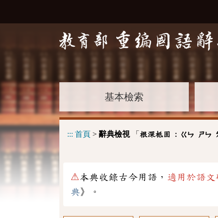
基本檢索
:::
首頁
>
辭典檢視
「
根深柢固 :
ㄍㄣ
ㄕㄣ
⚠
本典收錄古今用語，
適用於語文
典
》。