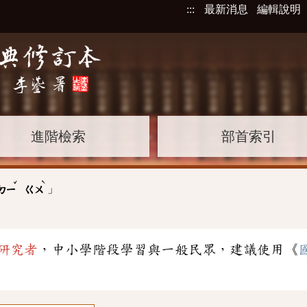
:::
最新消息
編輯說明
進階檢索
部首索引
ˇ
ˋ
」
ㄉㄧ
ㄍㄨ
研究者
，中小學階段學習與一般民眾，建議使用《