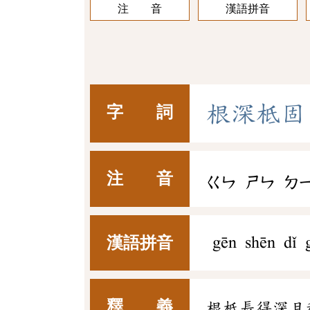
注 音
漢語拼音
根
深
柢
固
字 詞
注 音
ㄍㄣ
ㄕㄣ
ㄉ
漢語拼音
gēn shēn dǐ 
釋 義
根柢長得深且