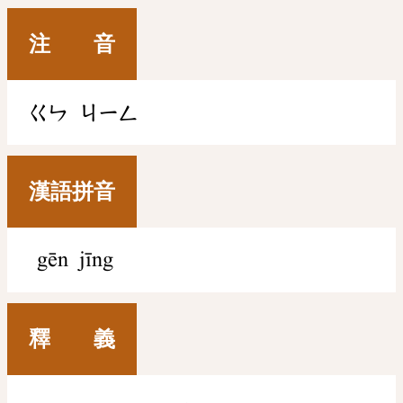
注 音
ㄍㄣ
ㄐㄧㄥ
漢語拼音
gēn jīng
釋 義