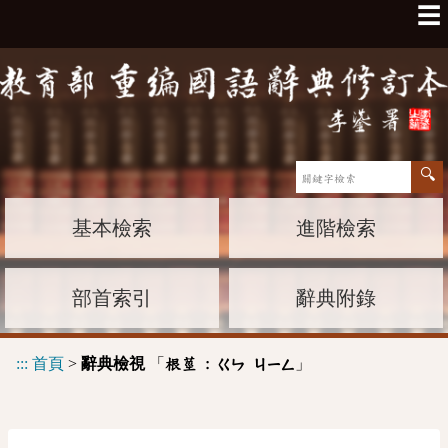
☰
基本檢索
進階檢索
部首索引
辭典附錄
:::
首頁
>
辭典檢視
「
」
根莖 :
ㄍㄣ
ㄐㄧㄥ