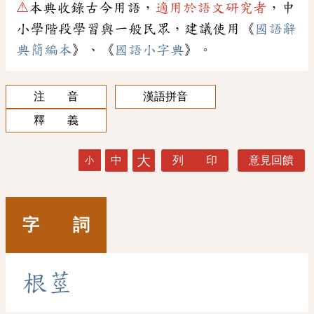
⚠
本典收錄古今用語，
適用於語文研究者
，中
小學階段學習與一般民眾，建議使用《
國語辭
典簡編本
》、《
國語小字典
》。
注 音
漢語拼音
釋 義
大
中
列 印
意見回饋
小
字 詞
根
莖