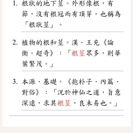
根狀的地下莖。外形像根，有
節，沒有根冠而有頂芽。也稱為
「根狀莖」。
植物的根和莖。漢．王充《論
衡．超奇》：「
根莖
眾多，則華
葉繁茂。」
本源、基礎。《抱朴子．內篇．
對俗》：「況於神仙之道，旨意
深遠，求其
根莖
，良未易也。」