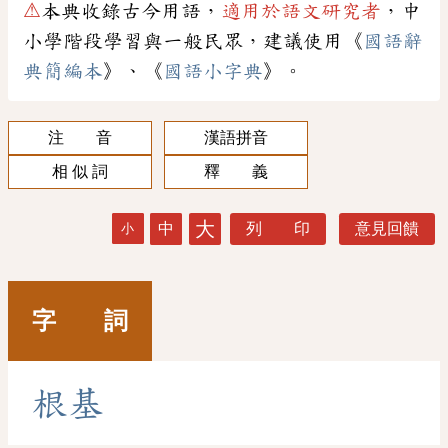
⚠
本典收錄古今用語，
適用於語文研究者
，中
小學階段學習與一般民眾，建議使用《
國語辭
典簡編本
》、《
國語小字典
》。
注 音
漢語拼音
相 似 詞
釋 義
大
中
列 印
意見回饋
小
字 詞
根
基