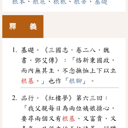
根本
、
根底
、
根柢
、
根蒂
、
基礎
釋 義
基礎。《三國志．卷二八．魏
書．鄧艾傳》：「恪新秉國政，
而內無其主，不念撫恤上下以立
根基
。」也作「
根腳
」。
品行。《紅樓夢》第六三回：
「我父親每日為兩位姨娘操心，
要尋兩個又有
根基
、又富貴、又