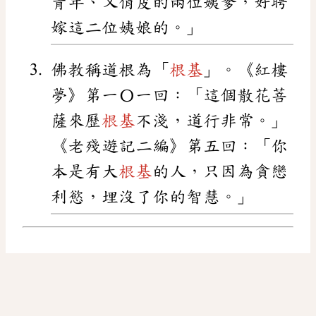
青年、又俏皮的兩位姨爹，好聘
嫁這二位姨娘的。」
佛教稱道根為「
根基
」。《紅樓
夢》第一〇一回：「這個散花菩
薩來歷
根基
不淺，道行非常。」
《老殘遊記二編》第五回：「你
本是有大
根基
的人，只因為貪戀
利慾，埋沒了你的智慧。」