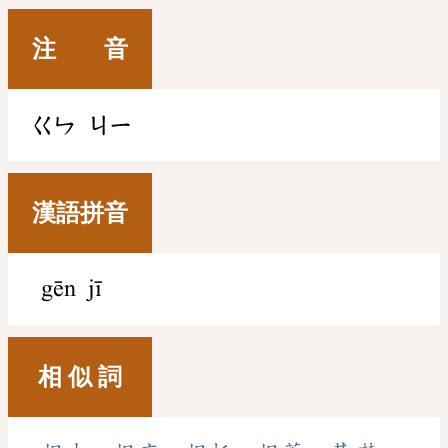
注 音
ㄍㄣ
ㄐㄧ
漢語拼音
gēn jī
相 似 詞