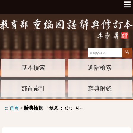
☰
基本檢索
進階檢索
部首索引
辭典附錄
:::
首頁
>
辭典檢視
「
」
根基 :
ㄍㄣ
ㄐㄧ