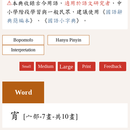
⚠
本典收錄古今用語，
適用於語文研究者
，中
小學階段學習與一般民眾，建議使用《
國語辭
典簡編本
》、《
國語小字典
》。
Bopomofo
Hanyu Pinyin
Interpretation
Large
Medium
Print
Feedback
Small
Word
宵
[宀部-7畫-共10畫]