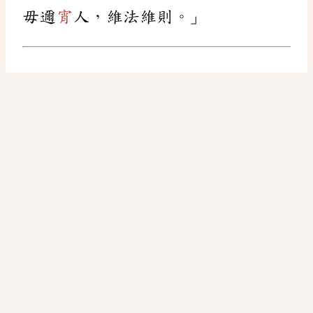
毋邇
宵
人，維法維則。」