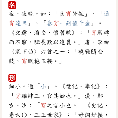
名
夜、夜晚。如：「良
宵
苦短」、「
通
宵
達旦
」、「
春
宵
一刻值千金
」。
《文選．潘岳．懷舊賦》：「
宵
展轉
而不寐，驟長歎以達晨。」唐．李白
〈塞下曲〉六首之一：「曉戰隨金
鼓，
宵
眠抱玉鞍。」
形
細小。通「
小
」。《禮記．學記》：
「
宵
雅肄三，官其始也。」漢．鄭
玄．注：「
宵
之言小也。」《史記．
卷六〇．三王世家》：「毋侗好軼，