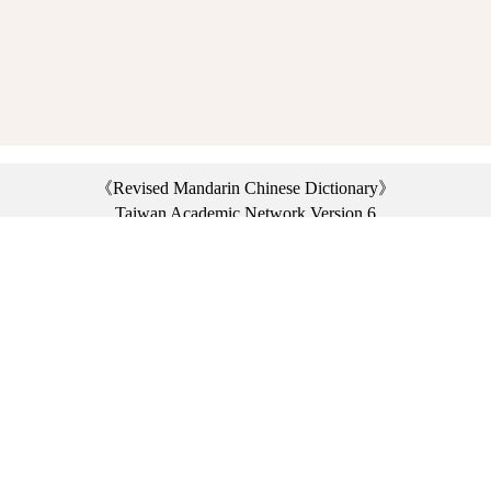
《Revised Mandarin Chinese Dictionary》
Taiwan Academic Network Version 6
©2021 Ministry of Education, R.O.C. All rights reserved.
︿
:::
Privacy statement
|
Dictionary network
|
Opinion exchange
|
Network Links
Headquarters: No. 2, Sanshu Rd., Sanxia Dist., New Taipei City 23703, Taiwan
(R.O.C.)、
Taipei Branch: No. 179, Sec. 1, Heping E. Rd., Daan Dist., Taipei City 10644,
Taiwan (R.O.C.)、