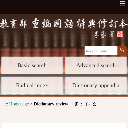
☰
Basic search
Advanced search
Radical index
Dictionary appendix
:::
Homepage
>
Dictionary review
「
」
宵 :
ㄒㄧㄠ