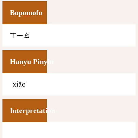
Bopomofo
ㄒㄧㄠ
Hanyu Pinyin
xiāo
Interpretation