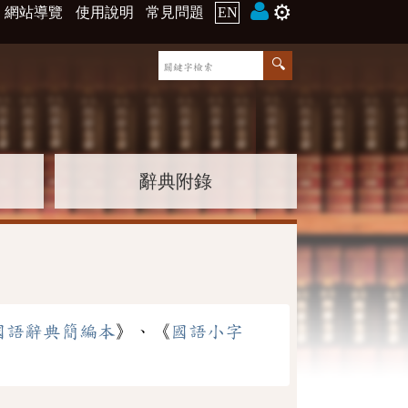
⚙️
網站導覽
使用說明
常見問題
EN
辭典附錄
國語辭典簡編本
》、《
國語小字