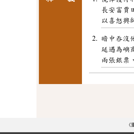
長安富賈
以喜怒興
暗中吞沒
延遇為嶼
兩張銀票
《