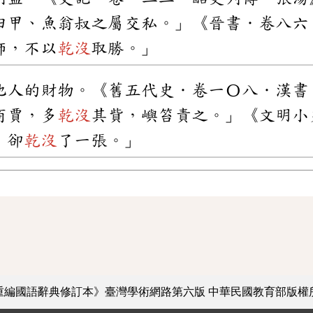
田甲、魚翁叔之屬交私。」《晉書．卷八六
師，不以
乾沒
取勝。」
他人的財物。《舊五代史．卷一〇八．漢書
商賈，多
乾沒
其貲，嶼笞責之。」《文明小史》
，卻
乾沒
了一張。」
重編國語辭典修訂本》臺灣學術網路第六版
中華民國教育部版權