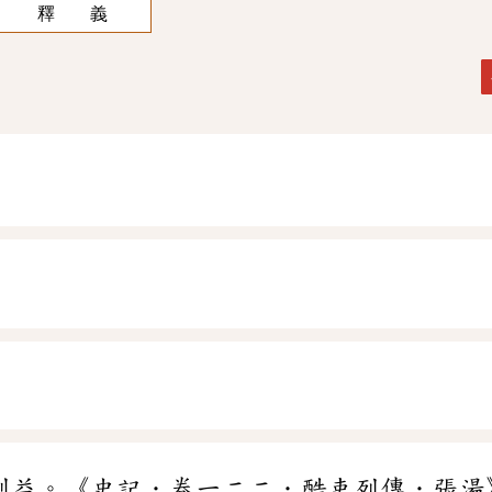
釋 義
利益。《史記．卷一二二．酷吏列傳．張湯