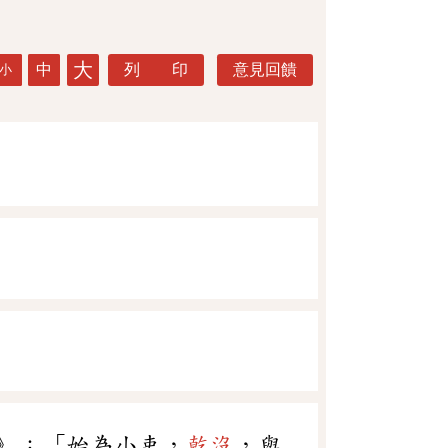
大
中
列 印
意見回饋
小
》：「始為小吏，
乾沒
，與