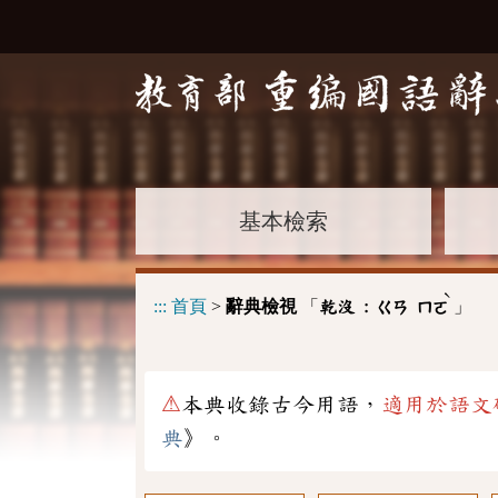
基本檢索
ˋ
:::
首頁
>
辭典檢視
「
」
乾沒 :
ㄍㄢ
ㄇㄛ
⚠
本典收錄古今用語，
適用於語文
典
》。