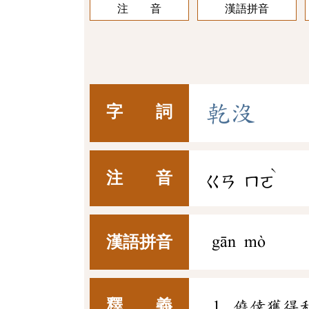
注 音
漢語拼音
乾
沒
字 詞
ˋ
注 音
ㄍㄢ
ㄇㄛ
漢語拼音
gān mò
釋 義
僥倖獲得