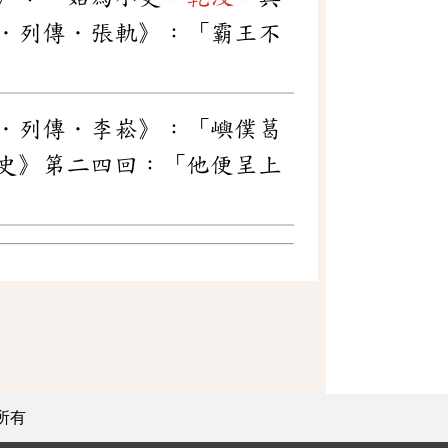
．列傳．張軌》：「霸王不
．列傳．李崧 》：「嶼僕葛
 第 二 四 回 ：「他便呈上
所有