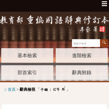
☰
基本檢索
進階檢索
部首索引
辭典附錄
ˋ
:::
首頁
>
辭典檢視
「
」
干礙 :
ㄍㄢ
ㄞ