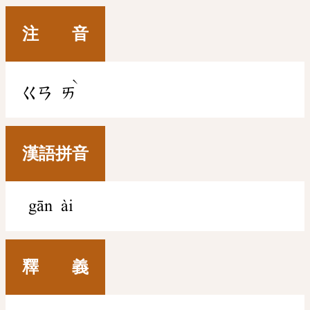
注 音
ˋ
ㄍㄢ
ㄞ
漢語拼音
gān ài
釋 義