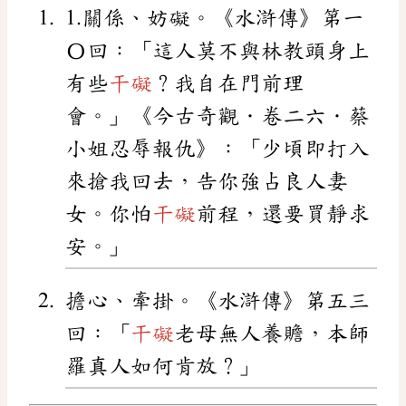
1.關係、妨礙。《水滸傳》 第一
〇回：「這人莫不與林教頭身上
有些
干礙
？我自在門前理
會 。 」 《今古奇觀．卷二六．蔡
小姐忍辱報仇》：「少頃即打入
來搶我回去，告你強占良人妻
女。你怕
干礙
前程，還要買靜求
安。」
擔心、牽掛。《水滸傳》 第五三
回：「
干礙
老母無人養贍，本師
羅真人如何肯放？」