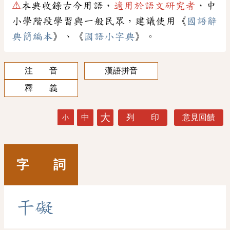
⚠
本典收錄古今用語，
適用於語文研究者
，中
小學階段學習與一般民眾，建議使用《
國語辭
典簡編本
》、《
國語小字典
》。
注 音
漢語拼音
釋 義
大
中
列 印
意見回饋
小
字 詞
干
礙