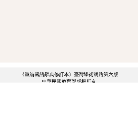
《重編國語辭典修訂本》臺灣學術網路第六版
中華民國教育部版權所有
:::
個資法及隱私聲明
|
辭典公眾授權網
|
意見交流
|
網網相連
三峽總院區地址：新北市三峽區三樹路2號、
︿
臺北院區地址：臺北市大安區和平東路一段179號、