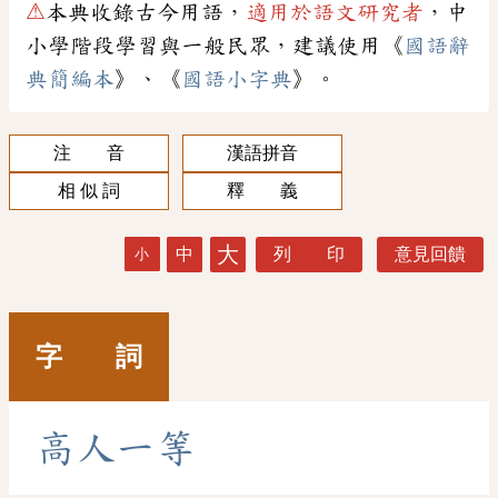
⚠
本典收錄古今用語，
適用於語文研究者
，中
小學階段學習與一般民眾，建議使用《
國語辭
典簡編本
》、《
國語小字典
》。
注 音
漢語拼音
相 似 詞
釋 義
大
中
列 印
意見回饋
小
字 詞
高
人
一
等