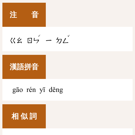
注 音
ˊ
ˇ
ㄍㄠ
ㄖㄣ
ㄧ
ㄉㄥ
漢語拼音
gāo rén yī děng
相 似 詞