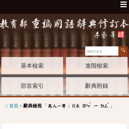
☰
基本檢索
進階檢索
部首索引
辭典附錄
ˊ
ˇ
:::
首頁
>
辭典檢視
「
」
高人一等 :
ㄍㄠ
ㄖㄣ
ㄧ
ㄉㄥ