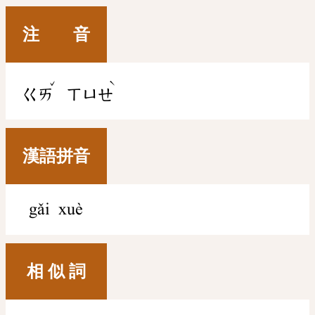
注 音
ˇ
ˋ
ㄍㄞ
ㄒㄩㄝ
漢語拼音
gǎi xuè
相 似 詞