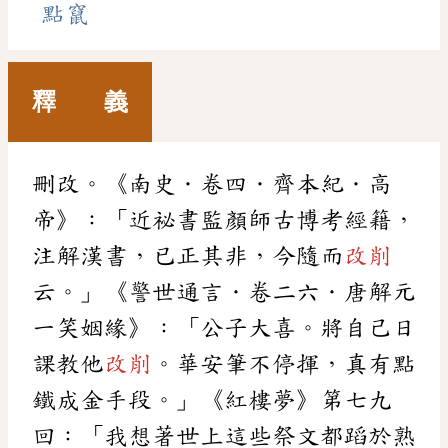
點竄
釋 義
刪改。《南史．卷四．齊本紀．高
帝》：「近祕書監顏師古博考經籍，
注解漢書，已正其非，今隨而
改削
云。」《警世通言．卷二六．唐解元
一笑姻緣》：「公子大喜。將自己日
課教他
改削
。華安筆不停揮，真有點
鐵成金手段。」《紅樓夢》第七九
回：「我想著世上這些祭文都蹈於熟