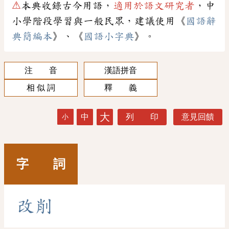
⚠
本典收錄古今用語，
適用於語文研究者
，中
小學階段學習與一般民眾，建議使用《
國語辭
典簡編本
》、《
國語小字典
》。
注 音
漢語拼音
相 似 詞
釋 義
大
中
列 印
意見回饋
小
字 詞
改
削