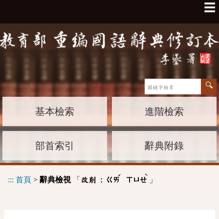
☰
基本檢索
進階檢索
部首索引
辭典附錄
ˇ
ˋ
:::
首頁
>
辭典檢視
「
」
改削 :
ㄍㄞ
ㄒㄩㄝ