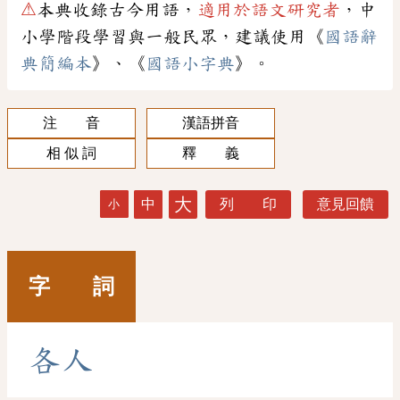
⚠
本典收錄古今用語，
適用於語文研究者
，中
小學階段學習與一般民眾，建議使用《
國語辭
典簡編本
》、《
國語小字典
》。
注 音
漢語拼音
相 似 詞
釋 義
大
中
列 印
意見回饋
小
字 詞
各
人