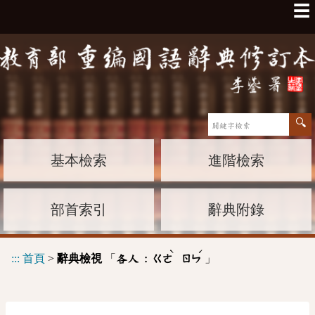
☰
基本檢索
進階檢索
部首索引
辭典附錄
ˋ
ˊ
:::
首頁
>
辭典檢視
「
」
各人 :
ㄍㄜ
ㄖㄣ