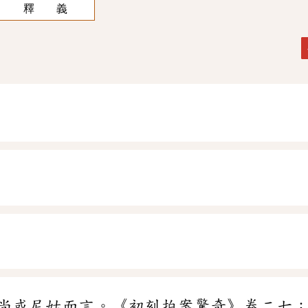
釋 義
尚或尼姑而言。《初刻拍案驚奇》卷二七