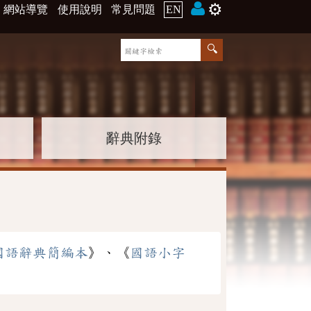
⚙️
網站導覽
使用說明
常見問題
EN
辭典附錄
國語辭典簡編本
》、《
國語小字