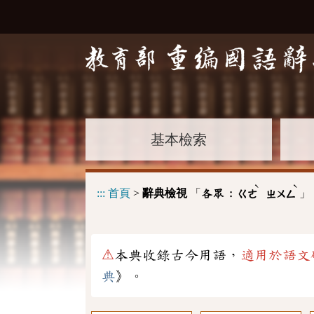
基本檢索
ˋ
ˋ
:::
首頁
>
辭典檢視
「
」
各眾 :
ㄍㄜ
ㄓㄨㄥ
⚠
本典收錄古今用語，
適用於語文
典
》。