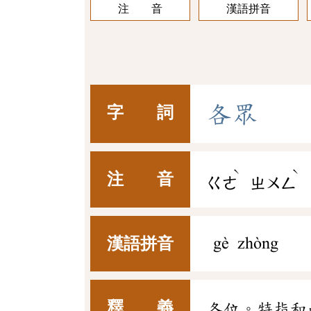
注 音
漢語拼音
各
眾
字 詞
ˋ
ˋ
注 音
ㄍㄜ
ㄓㄨㄥ
漢語拼音
gè zhòng
釋 義
各位。特指和