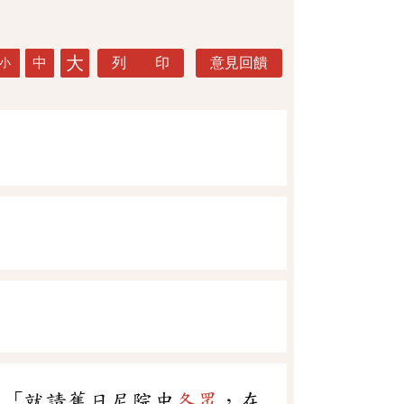
大
中
列 印
意見回饋
小
：「就請舊日尼院中
各眾
，在