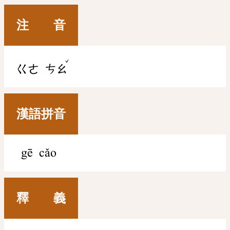
注 音
ˇ
ㄍㄜ
ㄘㄠ
漢語拼音
gē cǎo
釋 義