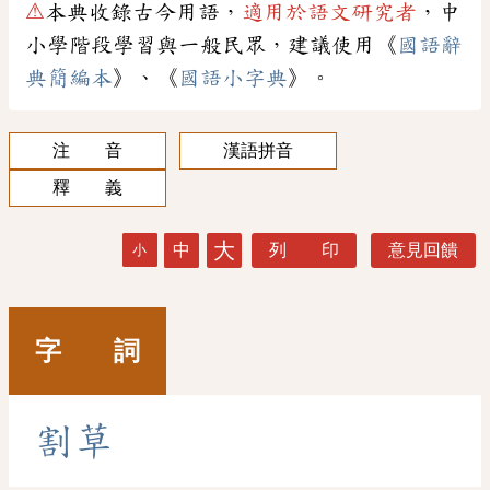
⚠
本典收錄古今用語，
適用於語文研究者
，中
小學階段學習與一般民眾，建議使用《
國語辭
典簡編本
》、《
國語小字典
》。
注 音
漢語拼音
釋 義
大
中
列 印
意見回饋
小
字 詞
割
草