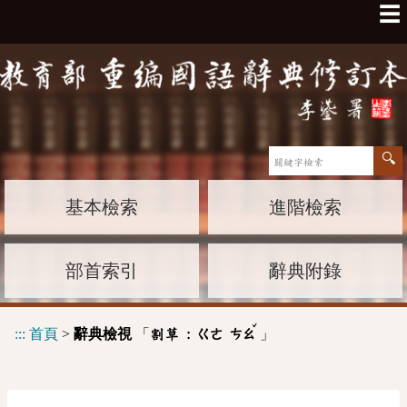
☰
基本檢索
進階檢索
部首索引
辭典附錄
ˇ
:::
首頁
>
辭典檢視
「
」
割草 :
ㄍㄜ
ㄘㄠ