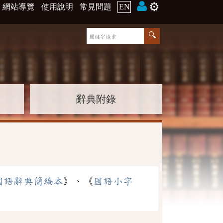
⚙️
網站導覽
使用說明
常見問題
EN
辭典附錄
國語辭典簡編本
》、《
國語小字