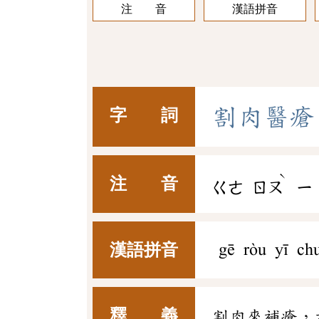
注 音
漢語拼音
割
肉
醫
瘡
字 詞
ˋ
注 音
ㄍㄜ
ㄖㄡ
ㄧ
漢語拼音
gē ròu yī ch
釋 義
割肉來補瘡，