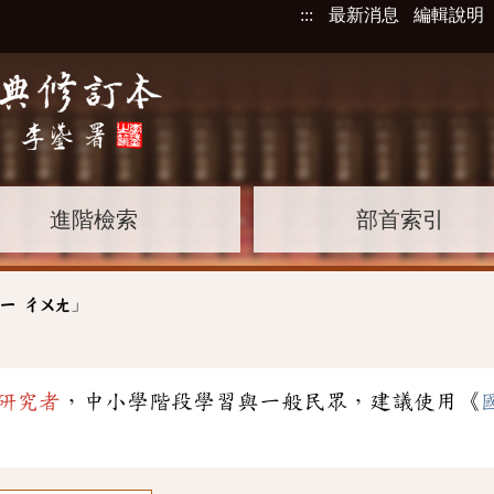
:::
最新消息
編輯說明
進階檢索
部首索引
」
ㄧ
ㄔㄨㄤ
研究者
，中小學階段學習與一般民眾，建議使用《