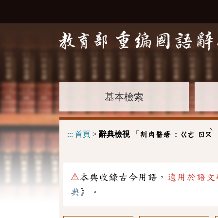
基本檢索
ˋ
:::
首頁
>
辭典檢視
「
割肉醫瘡 :
ㄍㄜ
ㄖㄡ
⚠
本典收錄古今用語，
適用於語文
典
》。