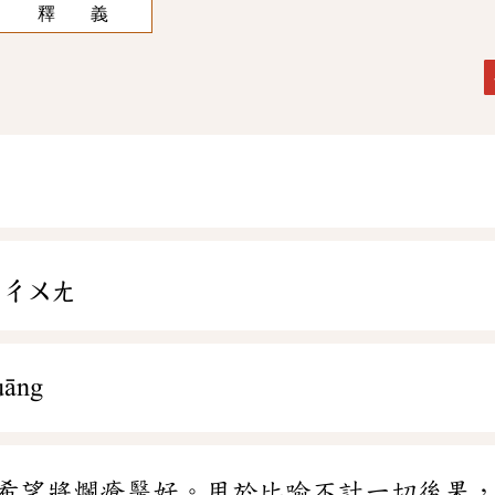
釋 義
ㄔㄨㄤ
uāng
希望將爛瘡醫好。用於比喻不計一切後果