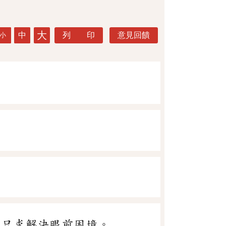
大
中
列 印
意見回饋
小
，只求解決眼前困境。