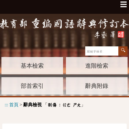
☰
基本檢索
進階檢索
部首索引
辭典附錄
:::
首頁
>
辭典檢視
「
」
割傷 :
ㄍㄜ
ㄕㄤ