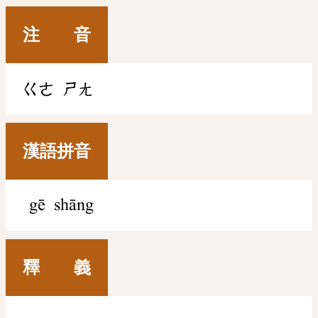
注 音
ㄍㄜ
ㄕㄤ
漢語拼音
gē shāng
釋 義