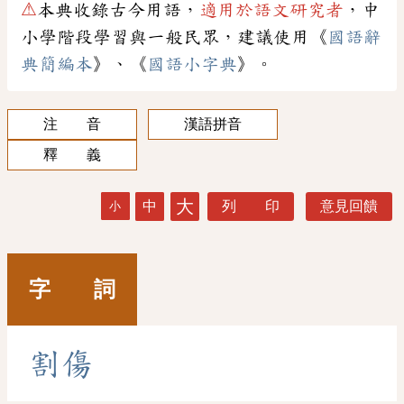
⚠
本典收錄古今用語，
適用於語文研究者
，中
小學階段學習與一般民眾，建議使用《
國語辭
典簡編本
》、《
國語小字典
》。
注 音
漢語拼音
釋 義
大
中
列 印
意見回饋
小
字 詞
割
傷