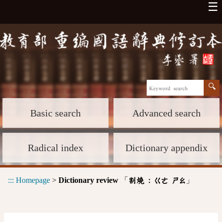
☰
Basic search
Advanced search
Radical index
Dictionary appendix
:::
Homepage
>
Dictionary review
「
」
割燒 :
ㄍㄜ
ㄕㄠ