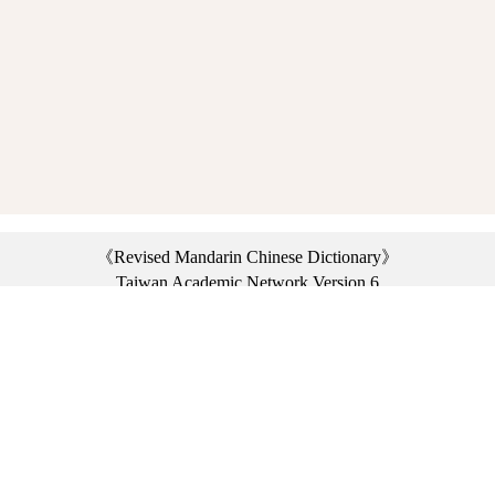
《Revised Mandarin Chinese Dictionary》
Taiwan Academic Network Version 6
©2021 Ministry of Education, R.O.C. All rights reserved.
︿
:::
Privacy statement
|
Dictionary network
|
Opinion exchange
|
Network Links