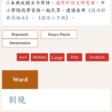
⚠
本典收錄古今用語，
適用於語文研究者
，中
小學階段學習與一般民眾，建議使用《
國語辭
典簡編本
》、《
國語小字典
》。
Bopomofo
Hanyu Pinyin
Interpretation
Large
Medium
Print
Feedback
Small
Word
割
燒