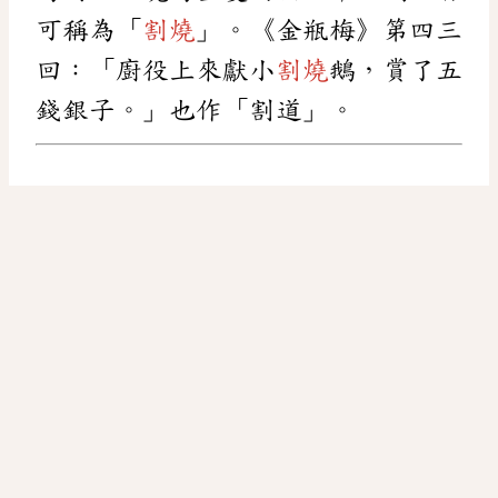
可稱為「
割燒
」。《金瓶梅》第四三
回：「廚役上來獻小
割燒
鵝，賞了五
錢銀子。」也作「割道」。