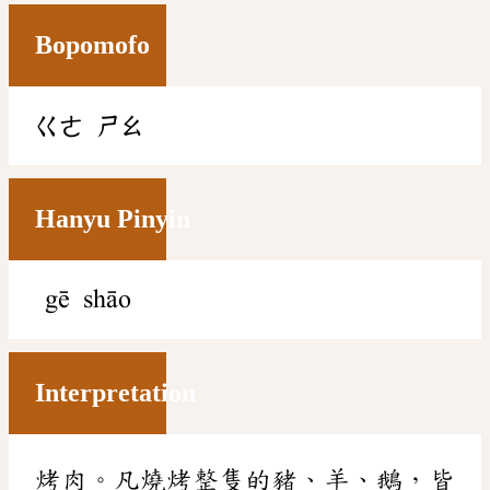
Bopomofo
ㄍㄜ
ㄕㄠ
Hanyu Pinyin
gē shāo
Interpretation
烤肉。凡燒烤整隻的豬、羊、鵝，皆