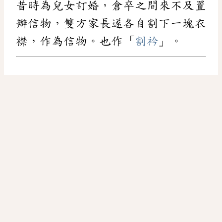
昔時為兒女訂婚，倉卒之間來不及置
辦信物，雙方家長遂各自割下一塊衣
襟，作為信物。也作「
割衿
」。