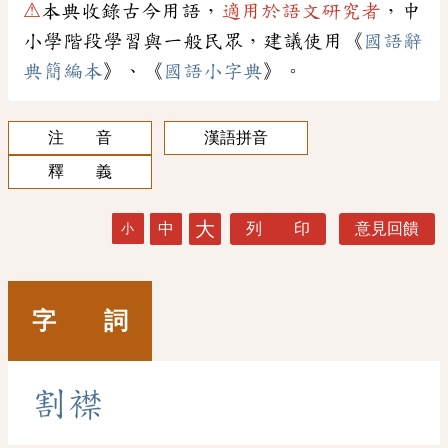
⚠
本典收錄古今用語，
適用於語文研究者
，中
小學階段學習與一般民眾，建議使用《
國語辭
典簡編本
》、《
國語小字典
》。
注 音
漢語拼音
釋 義
大
中
列 印
意見回饋
小
字 詞
割
襟