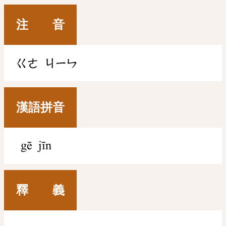
注 音
ㄍㄜ
ㄐㄧㄣ
漢語拼音
gē jīn
釋 義