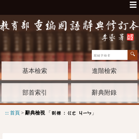
☰
基本檢索
進階檢索
部首索引
辭典附錄
:::
首頁
>
辭典檢視
「
」
割襟 :
ㄍㄜ
ㄐㄧㄣ