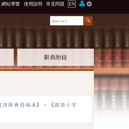
⚙️
網站導覽
使用說明
常見問題
EN
辭典附錄
國語辭典簡編本
》、《
國語小字