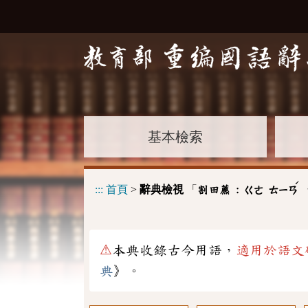
基本檢索
ˊ
:::
首頁
>
辭典檢視
「
割田藨 :
ㄍㄜ
ㄊㄧㄢ
⚠
本典收錄古今用語，
適用於語文
典
》。