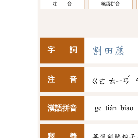
注 音
漢語拼音
割
田
藨
字 詞
ˊ
注 音
ㄍㄜ
ㄊㄧㄢ
漢語拼音
gē tián biāo
釋 義
薔薇科懸鉤子