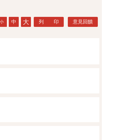
大
中
列 印
意見回饋
小