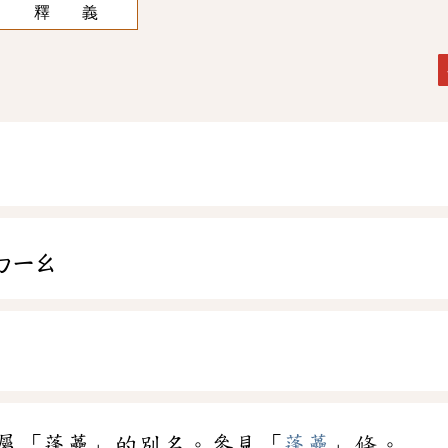
釋 義
ㄅㄧㄠ
屬「蓬虆」的別名。參見「
蓬虆
」條。