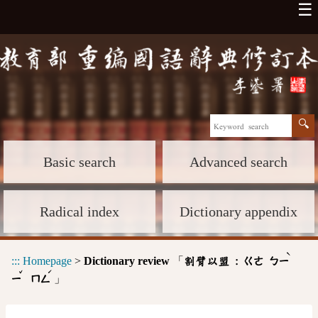
☰
Basic search
Advanced search
Radical index
Dictionary appendix
ˋ
:::
Homepage
>
Dictionary review
「
割臂以盟 :
ㄍㄜ
ㄅㄧ
ˇ
ˊ
」
ㄧ
ㄇㄥ