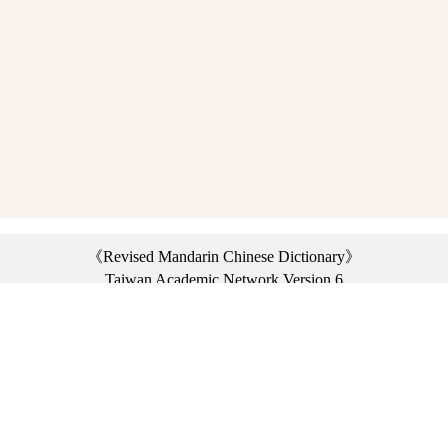
《Revised Mandarin Chinese Dictionary》
Taiwan Academic Network Version 6
©2021 Ministry of Education, R.O.C. All rights reserved.
︿
:::
Privacy statement
|
Dictionary network
|
Opinion exchange
|