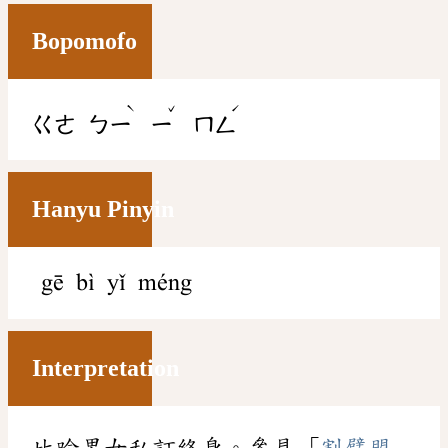
Bopomofo
ˋ
ˇ
ˊ
ㄍㄜ
ㄅㄧ
ㄧ
ㄇㄥ
Hanyu Pinyin
gē bì yǐ méng
Interpretation
比喻男女私訂終身。參見「
割臂盟