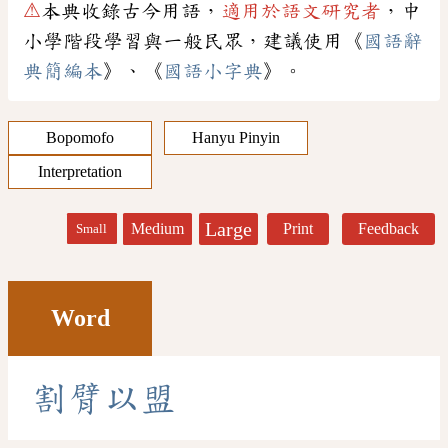
⚠
本典收錄古今用語，
適用於語文研究者
，中
小學階段學習與一般民眾，建議使用《
國語辭
典簡編本
》、《
國語小字典
》。
Bopomofo
Hanyu Pinyin
Interpretation
Large
Medium
Print
Feedback
Small
Word
割
臂
以
盟