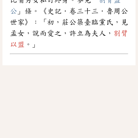
公
」條。《史記．卷三十三．魯周公
世家》：「初，莊公築臺臨黨氏，見
孟女，說而愛之，許立為夫人，
割臂
以盟
。」