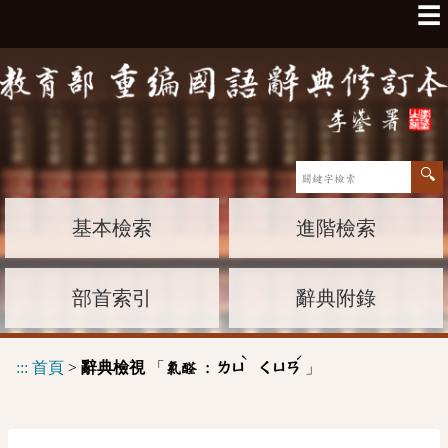
☰
基本檢索
進階檢索
部首索引
辭典附錄
ˋ
ˊ
:::
首頁
>
辭典檢視
「
」
氯醛 :
ㄌㄩ
ㄑㄩㄢ