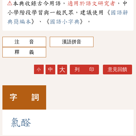
⚠
本典收錄古今用語，
適用於語文研究者
，中
小學階段學習與一般民眾，建議使用《
國語辭
典簡編本
》、《
國語小字典
》。
注 音
漢語拼音
釋 義
大
中
列 印
意見回饋
小
字 詞
氯
醛