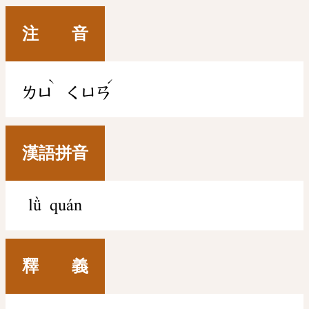
注 音
ˋ
ˊ
ㄌㄩ
ㄑㄩㄢ
漢語拼音
lǜ quán
釋 義