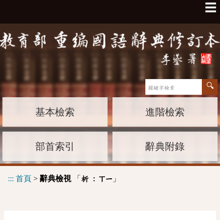
☰
基本檢索
進階檢索
部首索引
辭典附錄
:::
首頁
>
辭典檢視
「
」
析 :
ㄒㄧ