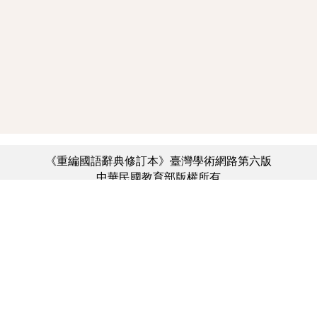
《重編國語辭典修訂本》臺灣學術網路第六版
中華民國教育部版權所有
:::
個資法及隱私聲明
|
辭典公眾授權網
|
意見交流
|
網網相連
三峽總院區地址：新北市三峽區三樹路2號、
︿
臺北院區地址：臺北市大安區和平東路一段179號、
臺中院區地址：臺中市豐原區師範街67號
電話總機：(02)7740-7890、