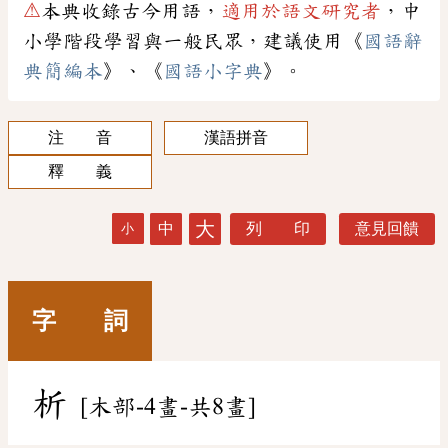
⚠
本典收錄古今用語，
適用於語文研究者
，中
小學階段學習與一般民眾，建議使用《
國語辭
典簡編本
》、《
國語小字典
》。
注 音
漢語拼音
釋 義
大
中
列 印
意見回饋
小
字 詞
析
[木部-4畫-共8畫]