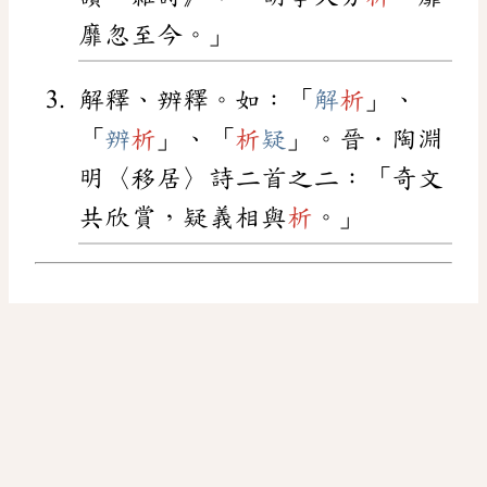
靡忽至今。」
解釋、辨釋。如：「
解
析
」、
「
辨
析
」、「
析
疑
」。晉．陶淵
明〈移居〉詩二首之二：「奇文
共欣賞，疑義相與
析
。」