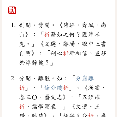
動
剖開、劈開。《詩經．齊風．南
山》：「
析
薪如之何？匪斧不
克。」《文選．鄒陽．獄中上書
自明》：「剖心
析
肝相信，豈移
於浮辭哉？」
分開、離散。如：「
分崩離
析
」、「
條分縷
析
」。《漢書．
卷三〇．藝文志》：「五經乖
析
，儒學寖衰。」《文選．王
讚．雜詩》：「胡寧久分
析
，靡