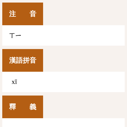
注 音
ㄒㄧ
漢語拼音
xī
釋 義