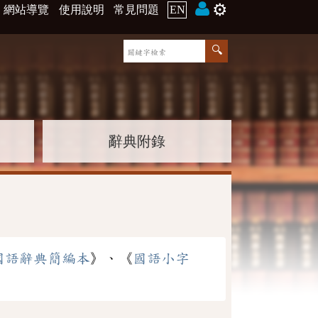
⚙️
網站導覽
使用說明
常見問題
EN
辭典附錄
國語辭典簡編本
》、《
國語小字