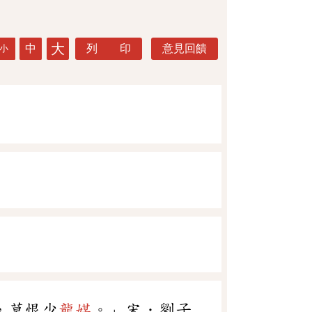
大
中
列 印
意見回饋
小
，莫恨少
龍媒
。」宋．劉子