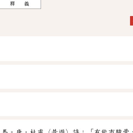
釋 義
、良馬。唐．杜甫〈昔遊〉詩：「有能市駿骨