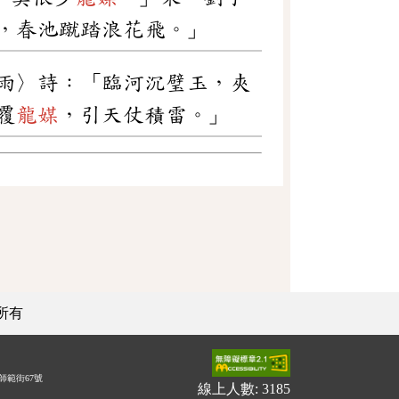
，春池蹴踏浪花飛。」
喜雨〉詩：「臨河沉璧玉，夾
覆
龍媒
，引天仗積雷。」
所有
師範街67號
線上人數: 3185