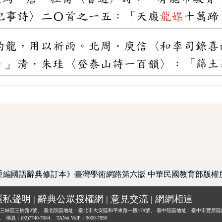
紀事詩〉二〇首之一五：「天廄
龍媒
十萬蹄
成的 龍 ，用以祈雨。北周．庾信〈和李司錄
。」 清 ．朱珪〈登泰山詩一百韻 〉：「 篩土
重編國語辭典修訂本》臺灣學術網路第六版
中華民國教育部版權
隱私聲明
|
辭典公眾授權網
|
意見交流
|
網網相連
三峽區三樹路2號、
臺北院區地址：臺北市大安區和平東路一段179號、
臺中院區地址：臺中市豐原區
0、
傳真：(02)7740-7064、
TANet VoIP：9009-7890