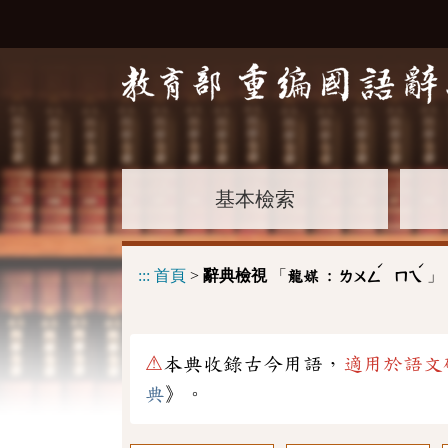
基本檢索
ˊ
ˊ
:::
首頁
>
辭典檢視
「
」
龍媒 :
ㄌㄨㄥ
ㄇㄟ
⚠
本典收錄古今用語，
適用於語文
典
》。