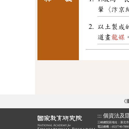
翬〈汴京
以土 製
道畫
龍媒
《
:::
個資法及
三峽總院區地址：新北市
電話總機：(02)7740-789