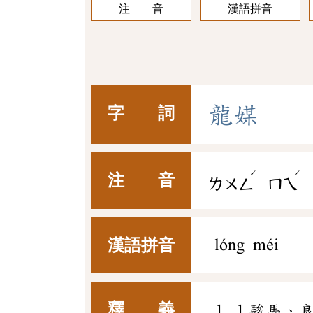
注 音
漢語拼音
龍
媒
字 詞
ˊ
ˊ
注 音
ㄌㄨㄥ
ㄇㄟ
漢語拼音
lóng méi
釋 義
1.駿馬