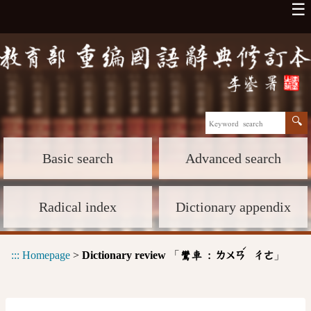
☰
Basic search
Advanced search
Radical index
Dictionary appendix
ˊ
:::
Homepage
>
Dictionary review
「
」
鸞車 :
ㄌㄨㄢ
ㄔㄜ