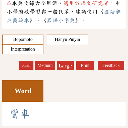
⚠
本典收錄古今用語，
適用於語文研究者
，中
小學階段學習與一般民眾，建議使用《
國語辭
典簡編本
》、《
國語小字典
》。
Bopomofo
Hanyu Pinyin
Interpretation
Large
Medium
Print
Feedback
Small
Word
鸞
車