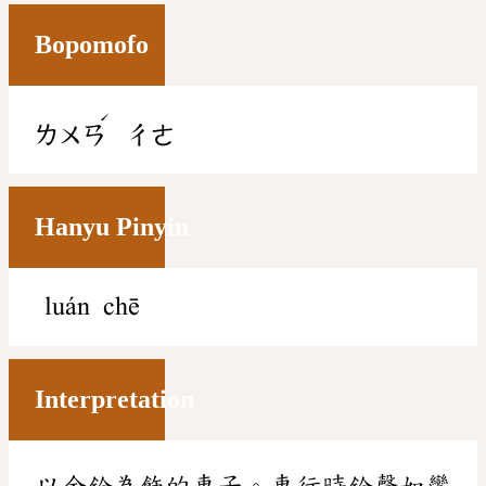
Bopomofo
ˊ
ㄌㄨㄢ
ㄔㄜ
Hanyu Pinyin
luán chē
Interpretation
以金鈴為飾的車子。車行時鈴聲如鸞