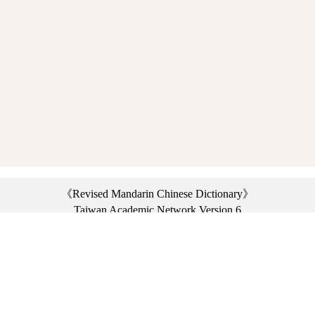
《Revised Mandarin Chinese Dictionary》
Taiwan Academic Network Version 6
©2021 Ministry of Education, R.O.C. All rights reserved.