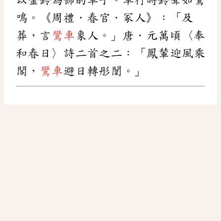
鳴。《周禮．春官．冢人》：「及
葬，言
鸞車
象人。」唐．元萬頃〈奉
和春日〉詩二首之二：「鳳輦迎風乘
閣，
鸞車
避日轉彤闈。」