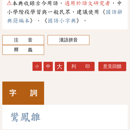
⚠
本典收錄古今用語，
適用於語文研究者
，中
小學階段學習與一般民眾，建議使用《
國語辭
典簡編本
》、《
國語小字典
》。
注 音
漢語拼音
釋 義
大
中
列 印
意見回饋
小
字 詞
鸞
鳳
雛