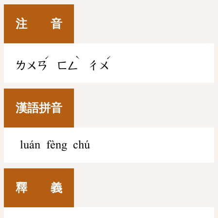
注 音
ˊ
ˋ
ˊ
ㄌㄨㄢ
ㄈㄥ
ㄔㄨ
漢語拼音
luán fèng chú
釋 義