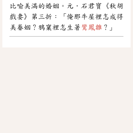
比喻美滿的婚姻。元．石君寶《秋胡
戲妻》第三折：「俺那牛屋裡怎成得
美眷姻？鴉窠裡怎生著
鸞鳳雛
？」