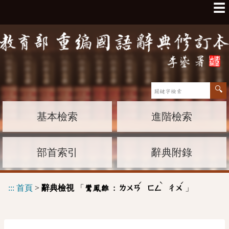
☰
基本檢索
進階檢索
部首索引
辭典附錄
ˊ
ˋ
ˊ
:::
首頁
>
辭典檢視
「
」
鸞鳳雛 :
ㄌㄨㄢ
ㄈㄥ
ㄔㄨ