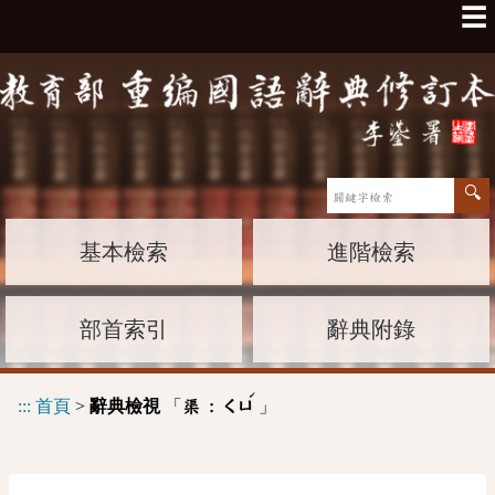
☰
基本檢索
進階檢索
部首索引
辭典附錄
ˊ
:::
首頁
>
辭典檢視
「
」
渠 :
ㄑㄩ