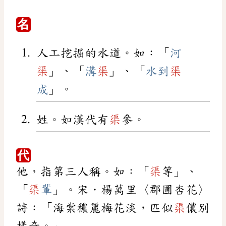
名
人工挖掘的水道。如：「
河
渠
」、「
溝
渠
」、「
水到
渠
成
」。
姓。如漢代有
渠
參。
代
他，指第三人稱。如：「
渠
等」、
「
渠
輩
」。宋．楊萬里〈郡圃杏花〉
詩：「海棠穠麗梅花淡，匹似
渠
儂別