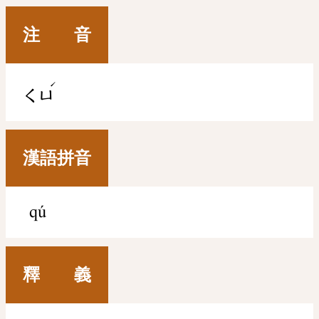
注 音
ˊ
ㄑㄩ
漢語拼音
qú
釋 義