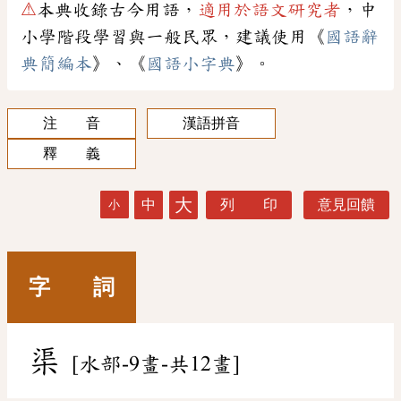
⚠
本典收錄古今用語，
適用於語文研究者
，中
小學階段學習與一般民眾，建議使用《
國語辭
典簡編本
》、《
國語小字典
》。
注 音
漢語拼音
釋 義
大
中
列 印
意見回饋
小
字 詞
渠
[水部-9畫-共12畫]