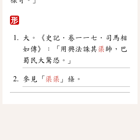
樣奇。」
形
大。《史記．卷一一七．司馬相
如傳》：「用興法誅其
渠
帥，巴
蜀民大驚恐。」
參見「
渠
渠
」條。