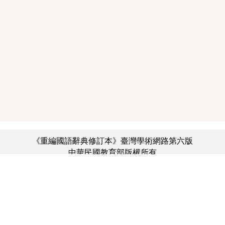
《重編國語辭典修訂本》臺灣學術網路第六版
中華民國教育部版權所有
:::
個資法及隱私聲明
|
辭典公眾授權網
|
意見交流
|
網網相連