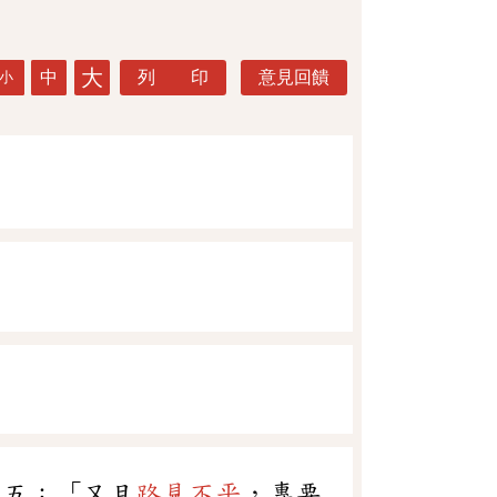
大
中
列 印
意見回饋
小
一五：「又且
路見不平
，專要