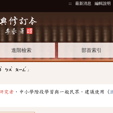
:::
最新消息
編輯說明
進階檢索
部首索引
ˋ
ˋ
ˊ
」
ㄢ
ㄅㄨ
ㄆㄧㄥ
研究者
，中小學階段學習與一般民眾，建議使用《