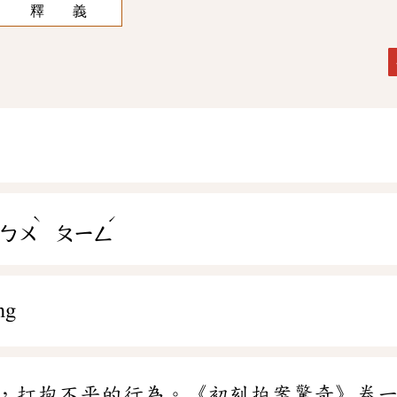
釋 義
ˋ
ˊ
ㄅㄨ
ㄆㄧㄥ
ng
，打抱不平的行為。《初刻拍案驚奇》卷