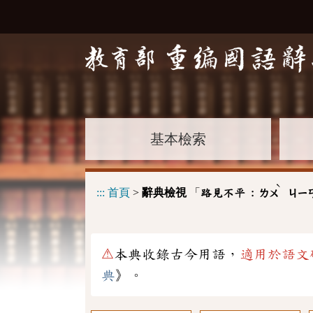
基本檢索
ˋ
:::
首頁
>
辭典檢視
「
路見不平 :
ㄌㄨ
ㄐㄧ
⚠
本典收錄古今用語，
適用於語文
典
》。