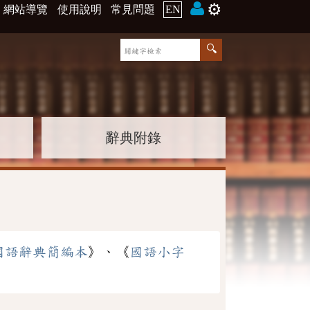
⚙️
網站導覽
使用說明
常見問題
EN
辭典附錄
國語辭典簡編本
》、《
國語小字