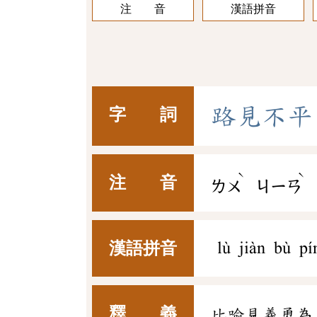
注 音
漢語拼音
路
見
不
平
字 詞
ˋ
ˋ
注 音
ㄌㄨ
ㄐㄧㄢ
漢語拼音
lù jiàn bù pí
釋 義
比喻見義勇為