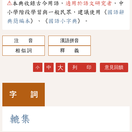
⚠
本典收錄古今用語，
適用於語文研究者
，中
小學階段學習與一般民眾，建議使用《
國語辭
典簡編本
》、《
國語小字典
》。
注 音
漢語拼音
相 似 詞
釋 義
大
中
列 印
意見回饋
小
字 詞
轆
集