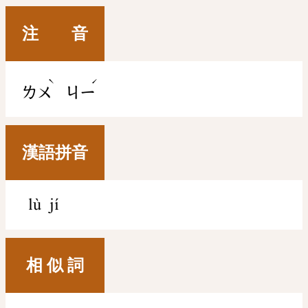
注 音
ˋ
ˊ
ㄌㄨ
ㄐㄧ
漢語拼音
lù jí
相 似 詞