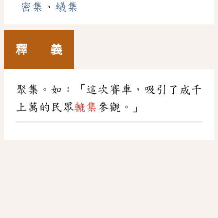
密集
、
蟻集
釋 義
聚集。如：「這次賽車，吸引了成千
上萬的民眾
轆集
參觀。」