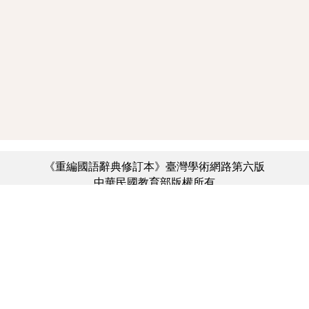
《重編國語辭典修訂本》臺灣學術網路第六版
中華民國教育部版權所有
:::
個資法及隱私聲明
|
辭典公眾授權網
|
意見交流
|
網網相連
三峽總院區地址：新北市三峽區三樹路2號、
︿
臺北院區地址：臺北市大安區和平東路一段179號、