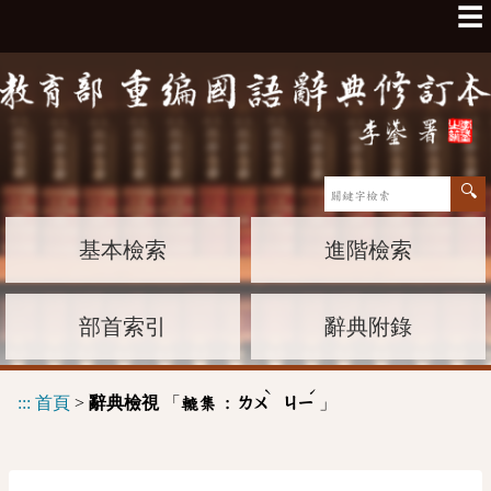
☰
基本檢索
進階檢索
部首索引
辭典附錄
ˋ
ˊ
:::
首頁
>
辭典檢視
「
」
轆集 :
ㄌㄨ
ㄐㄧ