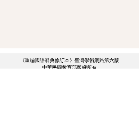
《重編國語辭典修訂本》臺灣學術網路第六版
中華民國教育部版權所有
:::
個資法及隱私聲明
|
辭典公眾授權網
|
意見交流
|
網網相連
三峽總院區地址：新北市三峽區三樹路2號、
︿
臺北院區地址：臺北市大安區和平東路一段179號、
臺中院區地址：臺中市豐原區師範街67號
電話總機：(02)7740-7890、
傳真：(02)7740-7064、
TANet VoIP：9009-7890
線上人數: 3293