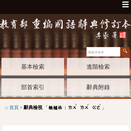
☰
基本檢索
進階檢索
部首索引
辭典附錄
ˋ
ˊ
ˊ
:::
首頁
>
辭典檢視
「
」
轆轤格 :
ㄌㄨ
ㄌㄨ
ㄍㄜ