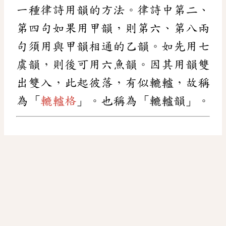
一種律詩用韻的方法。律詩中第二、
第四句如果用甲韻，則第六、第八兩
句須用與甲韻相通的乙韻。如先用七
虞韻，則後可用六魚韻。因其用韻雙
出雙入，此起彼落，有似轆轤，故稱
為「
轆轤格
」。也稱為「轆轤韻」。