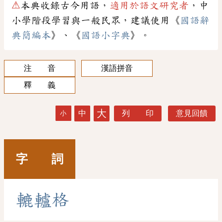
⚠
本典收錄古今用語，
適用於語文研究者
，中
小學階段學習與一般民眾，建議使用《
國語辭
典簡編本
》、《
國語小字典
》。
注 音
漢語拼音
釋 義
大
中
列 印
意見回饋
小
字 詞
轆
轤
格