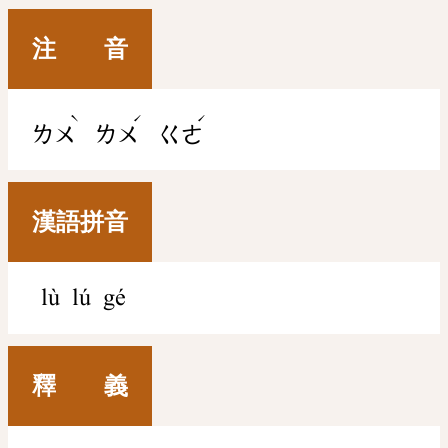
注 音
ˋ
ˊ
ˊ
ㄌㄨ
ㄌㄨ
ㄍㄜ
漢語拼音
lù lú gé
釋 義