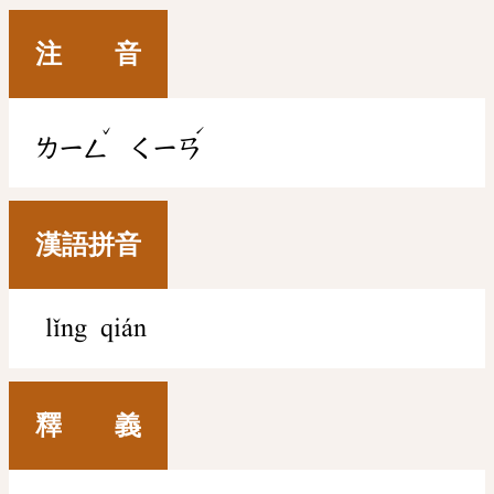
注 音
ˇ
ˊ
ㄌㄧㄥ
ㄑㄧㄢ
漢語拼音
lǐng qián
釋 義