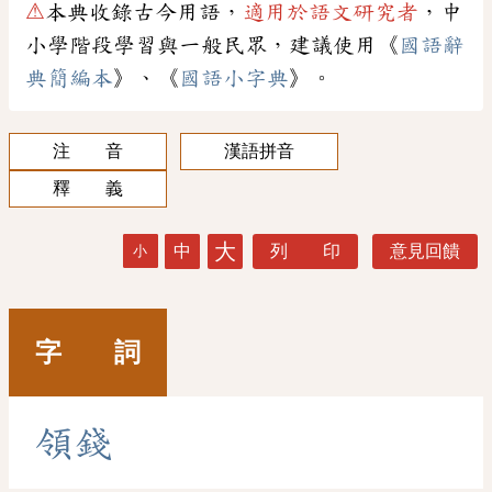
⚠
本典收錄古今用語，
適用於語文研究者
，中
小學階段學習與一般民眾，建議使用《
國語辭
典簡編本
》、《
國語小字典
》。
注 音
漢語拼音
釋 義
大
中
列 印
意見回饋
小
字 詞
領
錢