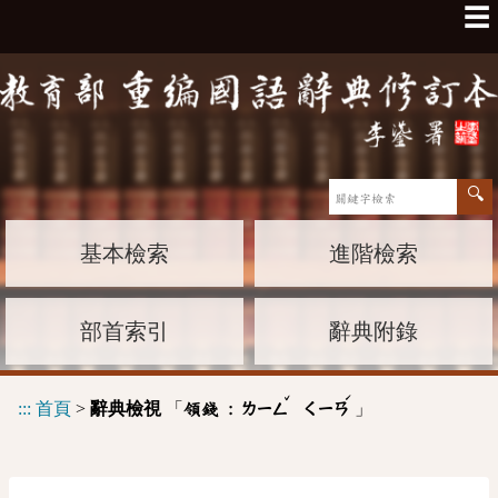
☰
基本檢索
進階檢索
部首索引
辭典附錄
ˇ
ˊ
:::
首頁
>
辭典檢視
「
」
領錢 :
ㄌㄧㄥ
ㄑㄧㄢ