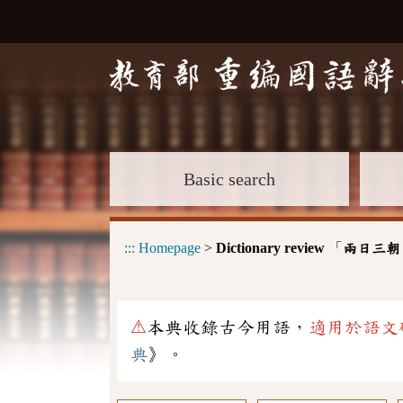
Basic search
:::
Homepage
>
Dictionary review
「
兩日三朝
⚠
本典收錄古今用語，
適用於語文
典
》。