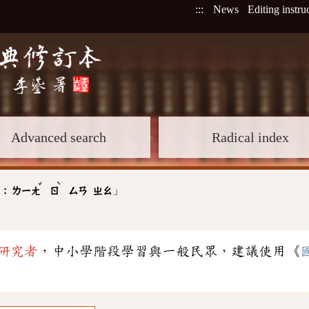
:::
News
Editing instru
Advanced search
Radical index
ˇ
ˋ
」
 :
ㄌㄧㄤ
ㄖ
ㄙㄢ
ㄓㄠ
研究者
，中小學階段學習與一般民眾，建議使用《