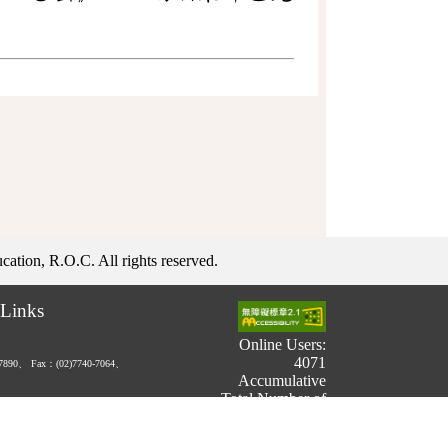
ation, R.O.C. All rights reserved.
Links
Online Users:
4071
-7890、
Fax：(02)7740-7064、
Accumulative
Total Number of
Users:
731,209,295