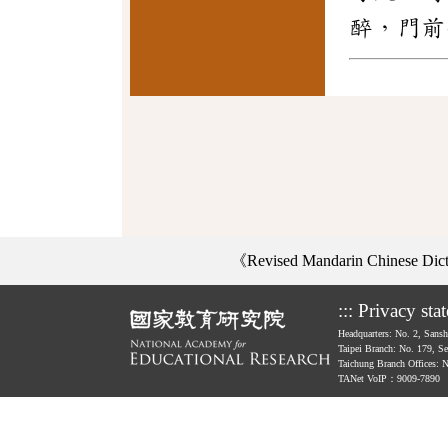
醉，門前
《Revised Mandarin Chinese Di
:::
Privacy sta
Headquarters: No. 2, Sans
Taipei Branch: No. 179, S
Taichung Branch Offices: 
TANet VoIP：9009-7890