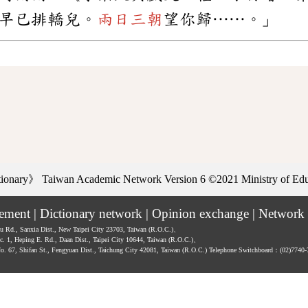
早已排轎兒。
兩日三朝
望你歸……。」
ctionary》
Taiwan Academic Network Version 6
©2021 Ministry of Educ
tement
|
Dictionary network
|
Opinion exchange
|
Network 
hu Rd., Sanxia Dist., New Taipei City 23703, Taiwan (R.O.C.)、
ec. 1, Heping E. Rd., Daan Dist., Taipei City 10644, Taiwan (R.O.C.)、
No. 67, Shifan St., Fengyuan Dist., Taichung City 42081, Taiwan (R.O.C.)
Telephone Switchboard：(02)7740