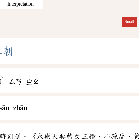
Interpretation
Small
三
朝
ˋ
ㄖ
ㄙㄢ
ㄓㄠ
 sān zhāo
時刻刻。《永樂大典戲文三種．小孫屠．