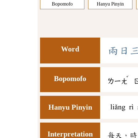
Bopomofo
Hanyu Pinyin
Word
兩
日
ˇ
Bopomofo
ㄌㄧㄤ
Hanyu Pinyin
liǎng rì
Interpretation
每天，時