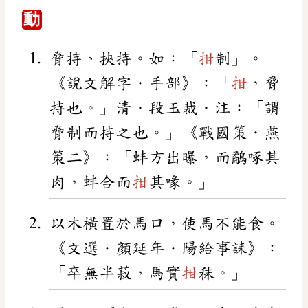
動
脅持、挾持。如：「
拑
制」。
《說文解字．手部》：「
拑
，脅
持也。」清．段玉裁．注：「謂
脅制而持之也。」《戰國策．燕
策二》：「蚌方出曝，而鷸啄其
肉，蚌合而
拑
其喙。」
以木橫置於馬口，使馬不能食。
《文選．顏延年．陽給事誄》：
「卒無半菽，馬實
拑
秣。」