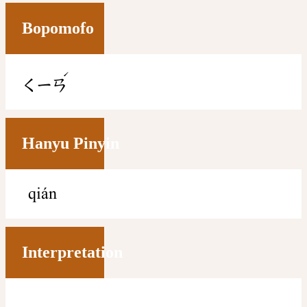
Bopomofo
ˊ
ㄑㄧㄢ
Hanyu Pinyin
qián
Interpretation