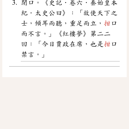
閉口。《史記．卷六．秦始皇本
紀．太史公曰》：「故使天下之
士，傾耳而聽，重足而立，
拑
口
而不言。」《紅樓夢》第二二
回：「今日賈政在席，也是
拑
口
禁言。」