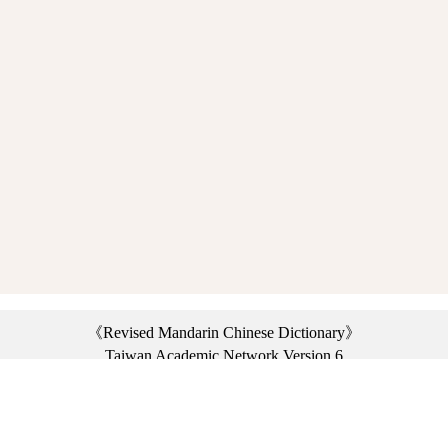
《Revised Mandarin Chinese Dictionary》
Taiwan Academic Network Version 6
©2021 Ministry of Education, R.O.C. All rights reserved.