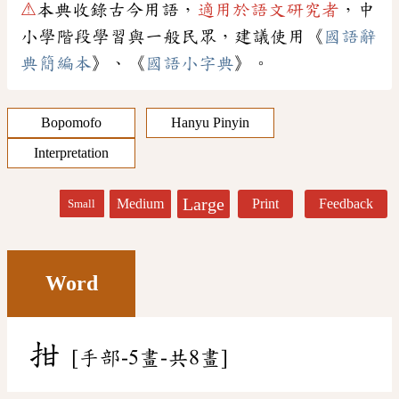
⚠
本典收錄古今用語，
適用於語文研究者
，中
小學階段學習與一般民眾，建議使用《
國語辭
典簡編本
》、《
國語小字典
》。
Bopomofo
Hanyu Pinyin
Interpretation
Large
Medium
Print
Feedback
Small
Word
拑
[手部-5畫-共8畫]