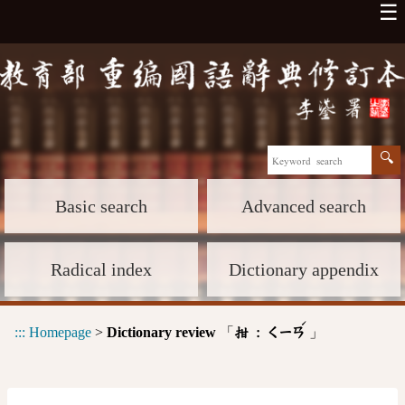
☰
Basic search
Advanced search
Radical index
Dictionary appendix
ˊ
:::
Homepage
>
Dictionary review
「
」
拑 :
ㄑㄧㄢ