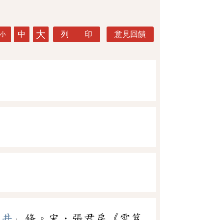
大
中
列 印
意見回饋
小
掘井
」條。宋．張君房《雲笈