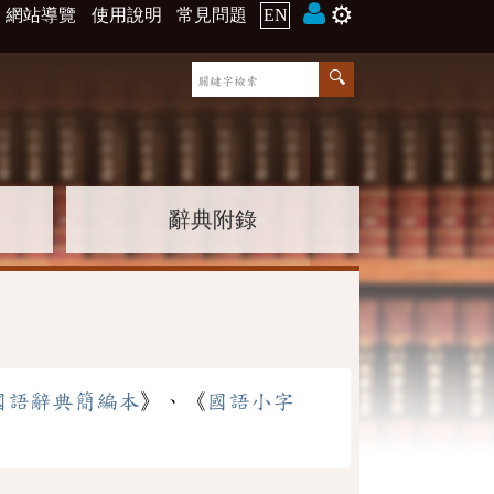
⚙️
網站導覽
使用說明
常見問題
EN
辭典附錄
國語辭典簡編本
》、《
國語小字