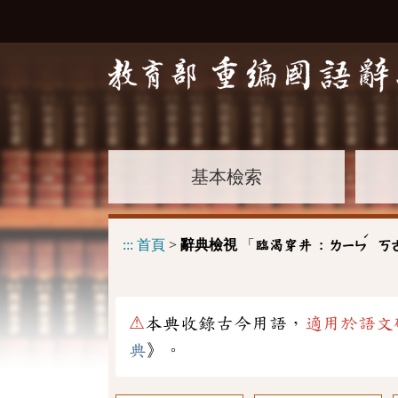
基本檢索
ˊ
:::
首頁
>
辭典檢視
「
臨渴穿井 :
ㄌㄧㄣ
ㄎ
⚠
本典收錄古今用語，
適用於語文
典
》。