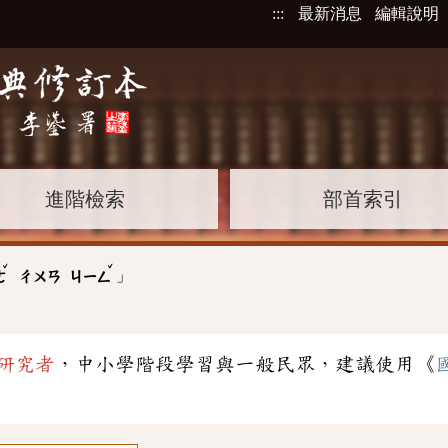
:::
最新消息
編輯說明
進階檢索
部首索引
ˇ
ˇ
」
ㄜ
ㄔㄨㄢ
ㄐㄧㄥ
研究者
，中小學階段學習與一般民眾，建議使用《