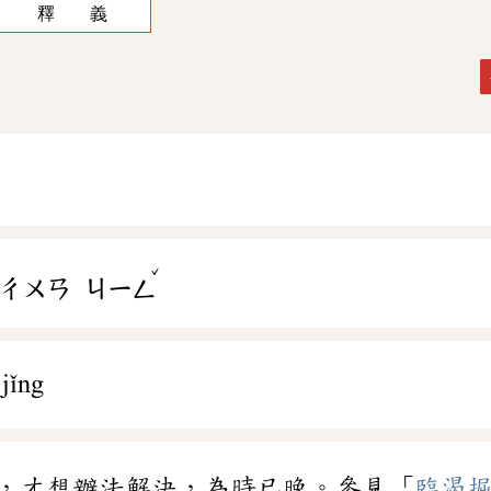
釋 義
ˇ
ㄔㄨㄢ
ㄐㄧㄥ
jǐng
，才想辦法解決，為時已晚。參見「
臨渴