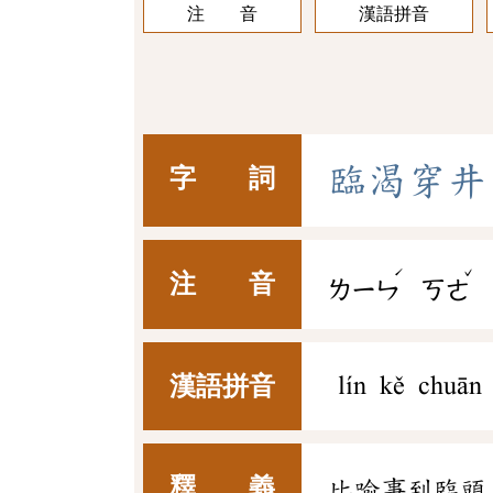
注 音
漢語拼音
臨
渴
穿
井
字 詞
ˊ
ˇ
注 音
ㄌㄧㄣ
ㄎㄜ
漢語拼音
lín kě chuān 
釋 義
比喻事到臨頭