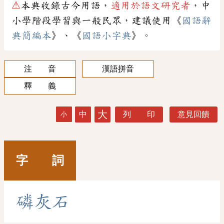
⚠
本典收錄古今用語，
適用於語文研究者
，中
小學階段學習與一般民眾，建議使用《
國語辭
典簡編本
》、《
國語小字典
》。
注 音
漢語拼音
釋 義
大
中
列 印
意見回饋
小
字 詞
磷
灰
石