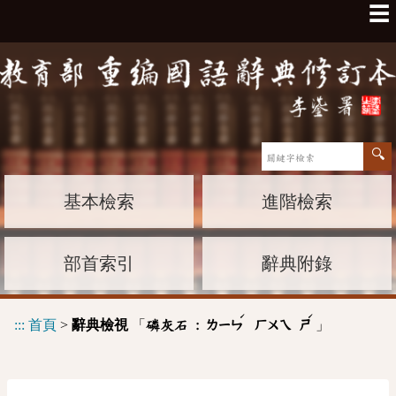
☰
基本檢索
進階檢索
部首索引
辭典附錄
ˊ
ˊ
:::
首頁
>
辭典檢視
「
」
磷灰石 :
ㄌㄧㄣ
ㄏㄨㄟ
ㄕ