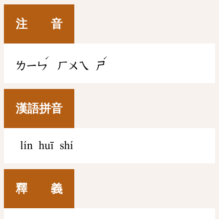
注 音
ˊ
ˊ
ㄌㄧㄣ
ㄏㄨㄟ
ㄕ
漢語拼音
lín huī shí
釋 義