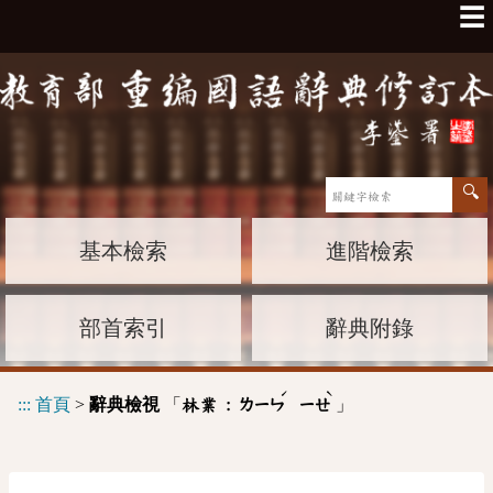
☰
基本檢索
進階檢索
部首索引
辭典附錄
ˊ
ˋ
:::
首頁
>
辭典檢視
「
」
林業 :
ㄌㄧㄣ
ㄧㄝ