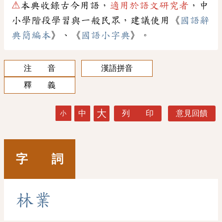
⚠
本典收錄古今用語，
適用於語文研究者
，中
小學階段學習與一般民眾，建議使用《
國語辭
典簡編本
》、《
國語小字典
》。
注 音
漢語拼音
釋 義
大
中
列 印
意見回饋
小
字 詞
林
業