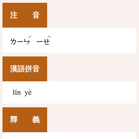
注 音
ˊ
ˋ
ㄌㄧㄣ
ㄧㄝ
漢語拼音
lín yè
釋 義