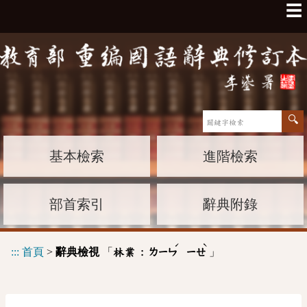
☰
基本檢索
進階檢索
部首索引
辭典附錄
ˊ
ˋ
:::
首頁
>
辭典檢視
「
」
林業 :
ㄌㄧㄣ
ㄧㄝ