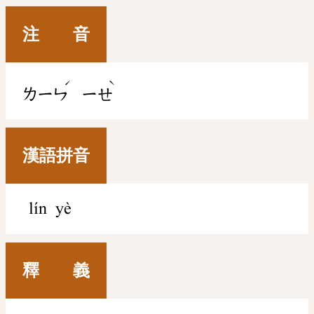
注 音
ˊ
ˋ
ㄌㄧㄣ
ㄧㄝ
漢語拼音
lín yè
釋 義