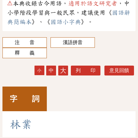
⚠
本典收錄古今用語，
適用於語文研究者
，中
小學階段學習與一般民眾，建議使用《
國語辭
典簡編本
》、《
國語小字典
》。
注 音
漢語拼音
釋 義
大
中
列 印
意見回饋
小
字 詞
林
業