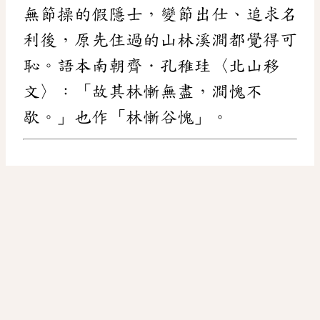
無節操的假隱士，變節出仕、追求名
利後，原先住過的山林溪澗都覺得可
恥。語本南朝齊．孔稚珪〈北山移
文〉：「故其林慚無盡，澗愧不
歇。」也作「林慚谷愧」。