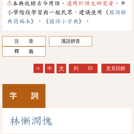
⚠
本典收錄古今用語，
適用於語文研究者
，中
小學階段學習與一般民眾，建議使用《
國語辭
典簡編本
》、《
國語小字典
》。
注 音
漢語拼音
釋 義
大
中
列 印
意見回饋
小
字 詞
林
慚
澗
愧