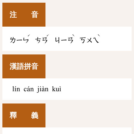
注 音
ˊ
ˊ
ˋ
ˋ
ㄌㄧㄣ
ㄘㄢ
ㄐㄧㄢ
ㄎㄨㄟ
漢語拼音
lín cán jiàn kuì
釋 義