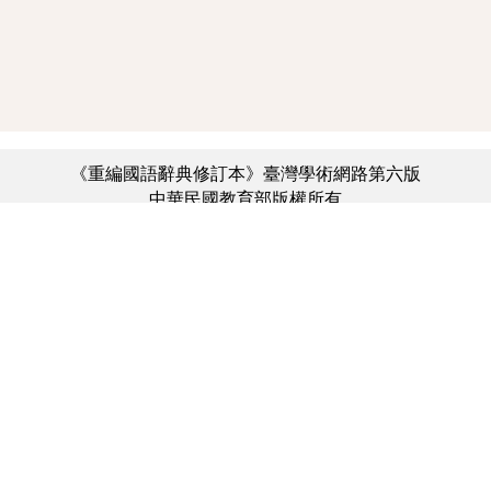
《重編國語辭典修訂本》臺灣學術網路第六版
中華民國教育部版權所有
:::
個資法及隱私聲明
|
辭典公眾授權網
|
意見交流
|
網網相連
三峽總院區地址：新北市三峽區三樹路2號、
︿
臺北院區地址：臺北市大安區和平東路一段179號、
臺中院區地址：臺中市豐原區師範街67號
電話總機：(02)7740-7890、
傳真：(02)7740-7064、
TANet VoIP：9009-7890
線上人數: 4332
累積總人次: 731,208,523