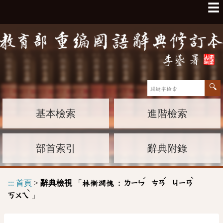
☰
基本檢索
進階檢索
部首索引
辭典附錄
ˊ
ˊ
ˋ
:::
首頁
>
辭典檢視
「
林慚澗愧 :
ㄌㄧㄣ
ㄘㄢ
ㄐㄧㄢ
ˋ
」
ㄎㄨㄟ