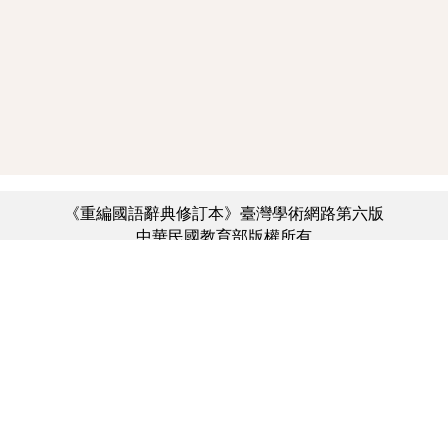
《重編國語辭典修訂本》臺灣學術網路第六版
中華民國教育部版權所有
:::
個資法及隱私聲明
|
辭典公眾授權網
|
意見交流
|
網網相連
三峽總院區地址：新北市三峽區三樹路2號、
︿
臺北院區地址：臺北市大安區和平東路一段179號、
臺中院區地址：臺中市豐原區師範街67號
電話總機：(02)7740-7890、
傳真：(02)7740-7064、
TANet VoIP：9009-7890