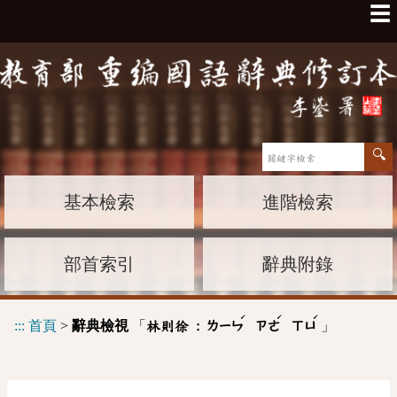
☰
基本檢索
進階檢索
部首索引
辭典附錄
ˊ
ˊ
ˊ
:::
首頁
>
辭典檢視
「
」
林則徐 :
ㄌㄧㄣ
ㄗㄜ
ㄒㄩ