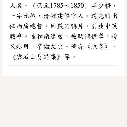
人名。（西元1785～1850）字少穆，
一字元撫，清福建侯官人。道光時出
任兩廣總督，因嚴禁鴉片，引發中英
戰爭。迨和議達成，被貶謫伊犁，後
又起用，卒諡文忠。著有《政書》、
《雲石山房詩集》等。