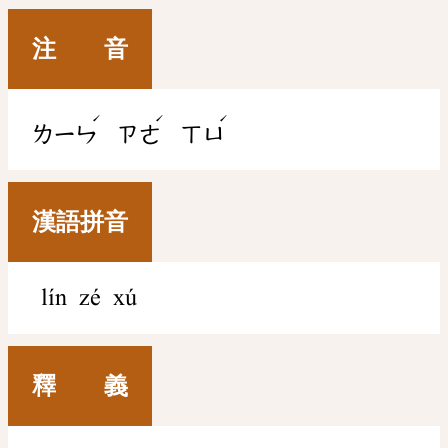
注 音
ˊ
ˊ
ˊ
ㄌㄧㄣ
ㄗㄜ
ㄒㄩ
漢語拼音
lín zé xú
釋 義