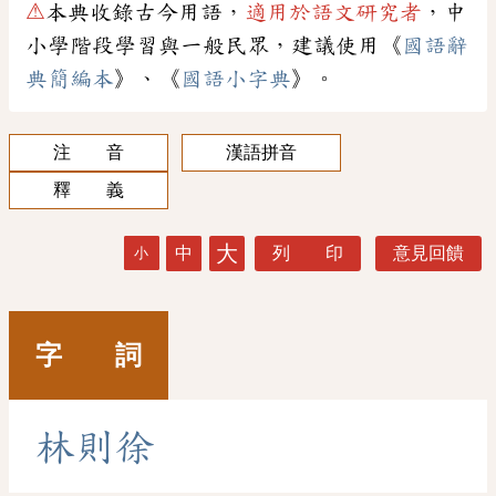
⚠
本典收錄古今用語，
適用於語文研究者
，中
小學階段學習與一般民眾，建議使用《
國語辭
典簡編本
》、《
國語小字典
》。
注 音
漢語拼音
釋 義
大
中
列 印
意見回饋
小
字 詞
林
則
徐