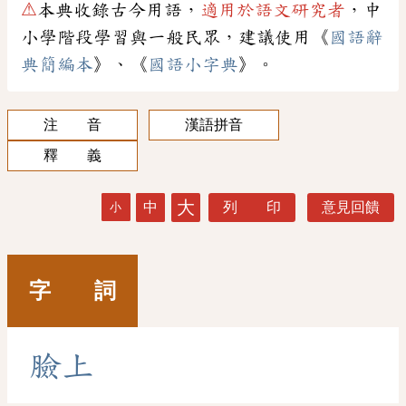
⚠
本典收錄古今用語，
適用於語文研究者
，中
小學階段學習與一般民眾，建議使用《
國語辭
典簡編本
》、《
國語小字典
》。
注 音
漢語拼音
釋 義
大
中
列 印
意見回饋
小
字 詞
臉
上