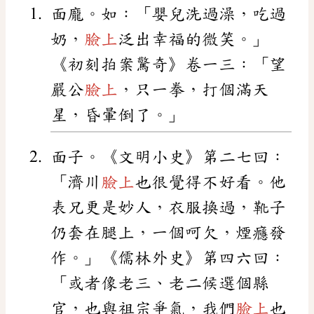
面龐。如：「嬰兒洗過澡，吃過
奶，
臉上
泛出幸福的微笑。」
《初刻拍案驚奇》卷一三：「望
嚴公
臉上
，只一拳，打個滿天
星，昏暈倒了。」
面子。《文明小史》第二七回：
「濟川
臉上
也很覺得不好看。他
表兄更是妙人，衣服換過，靴子
仍套在腿上，一個呵欠，煙癮發
作。」《儒林外史》第四六回：
「或者像老三、老二候選個縣
官，也與祖宗爭氣，我們
臉上
也