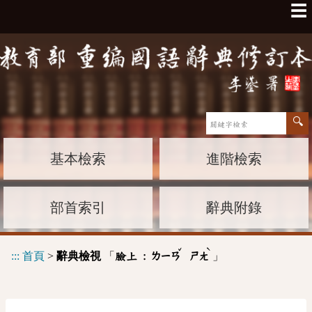
☰
基本檢索
進階檢索
部首索引
辭典附錄
ˇ
ˋ
:::
首頁
>
辭典檢視
「
」
臉上 :
ㄌㄧㄢ
ㄕㄤ