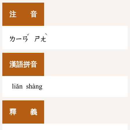
注 音
ˇ
ˋ
ㄌㄧㄢ
ㄕㄤ
漢語拼音
liǎn shàng
釋 義