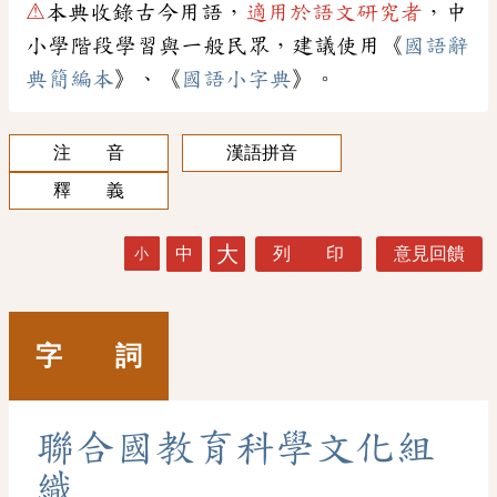
⚠
本典收錄古今用語，
適用於語文研究者
，中
小學階段學習與一般民眾，建議使用《
國語辭
典簡編本
》、《
國語小字典
》。
注 音
漢語拼音
釋 義
大
中
列 印
意見回饋
小
字 詞
聯
合
國
教
育
科
學
文
化
組
織