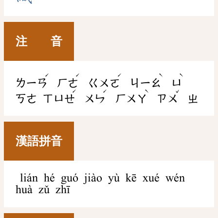
注 音
ˊ
ˊ
ˊ
ˋ
ˋ
ㄌㄧㄢ
ㄏㄜ
ㄍㄨㄛ
ㄐㄧㄠ
ㄩ
ˊ
ˊ
ˋ
ˇ
ㄎㄜ
ㄒㄩㄝ
ㄨㄣ
ㄏㄨㄚ
ㄗㄨ
ㄓ
漢語拼音
lián hé guó jiào yù kē xué wén
huà zǔ zhī