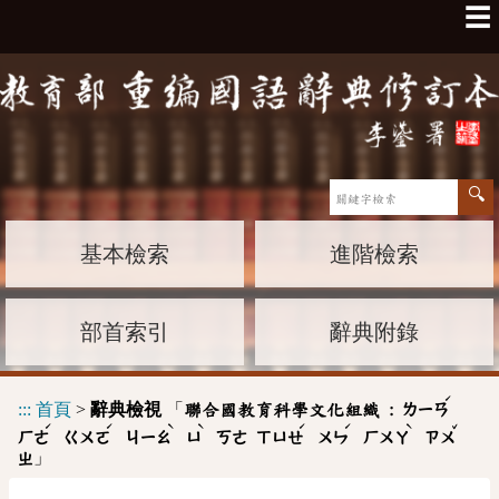
☰
基本檢索
進階檢索
部首索引
辭典附錄
ˊ
:::
首頁
>
辭典檢視
「
聯合國教育科學文化組織 :
ㄌㄧㄢ
ˊ
ˊ
ˋ
ˋ
ˊ
ˊ
ˋ
ˇ
ㄏㄜ
ㄍㄨㄛ
ㄐㄧㄠ
ㄩ
ㄎㄜ
ㄒㄩㄝ
ㄨㄣ
ㄏㄨㄚ
ㄗㄨ
」
ㄓ