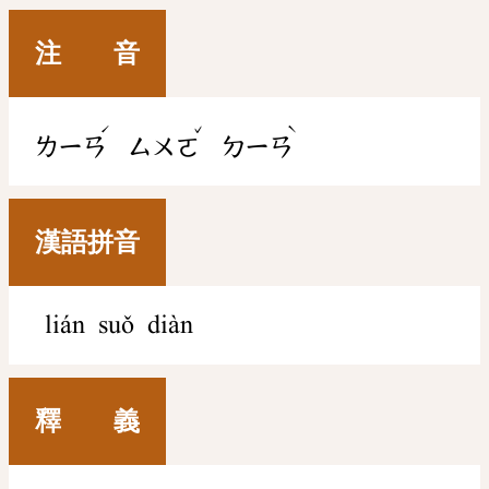
注 音
ˊ
ˇ
ˋ
ㄌㄧㄢ
ㄙㄨㄛ
ㄉㄧㄢ
漢語拼音
lián suǒ diàn
釋 義