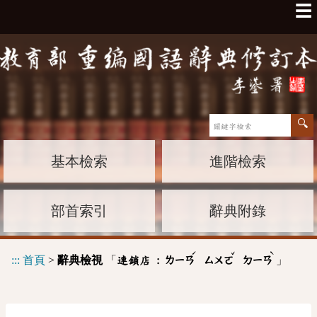
☰
基本檢索
進階檢索
部首索引
辭典附錄
ˊ
ˇ
ˋ
:::
首頁
>
辭典檢視
「
」
連鎖店 :
ㄌㄧㄢ
ㄙㄨㄛ
ㄉㄧㄢ