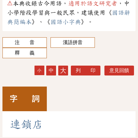
⚠
本典收錄古今用語，
適用於語文研究者
，中
小學階段學習與一般民眾，建議使用《
國語辭
典簡編本
》、《
國語小字典
》。
注 音
漢語拼音
釋 義
大
中
列 印
意見回饋
小
字 詞
連
鎖
店