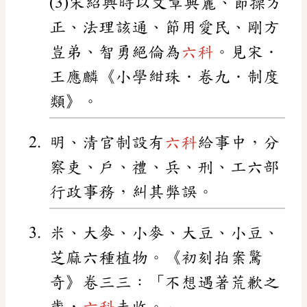
(3)宋紹興時以文章典麗、節操方
正、法理該通、節用愛民、剛方
豈弟、智勇絕倫為
六科
。見宋．
王應麟《小學紺珠．卷九．制度
類》。
明、清官制設有
六科
給事中，分
察吏、戶、禮、兵、刑、工六部
行政事務，糾其弊誤。
米、大麥、小麥、大豆、小豆、
芝麻六種植物。《初刻拍案驚
奇》卷三三：「不想遇著荒歉之
歲，
六科
未收。」