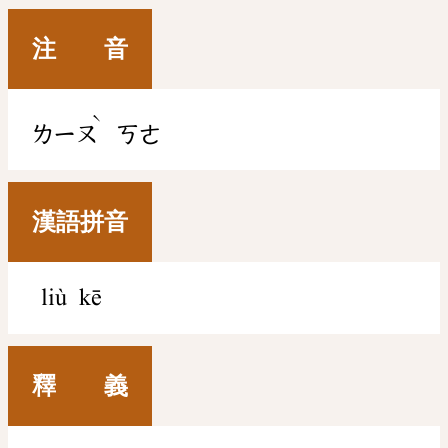
注 音
ˋ
ㄌㄧㄡ
ㄎㄜ
漢語拼音
liù kē
釋 義