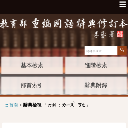
☰
基本檢索
進階檢索
部首索引
辭典附錄
ˋ
:::
首頁
>
辭典檢視
「
」
六科 :
ㄌㄧㄡ
ㄎㄜ