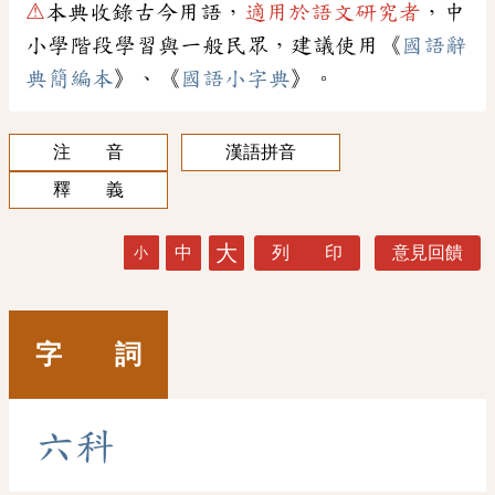
⚠
本典收錄古今用語，
適用於語文研究者
，中
小學階段學習與一般民眾，建議使用《
國語辭
典簡編本
》、《
國語小字典
》。
注 音
漢語拼音
釋 義
大
中
列 印
意見回饋
小
字 詞
六
科