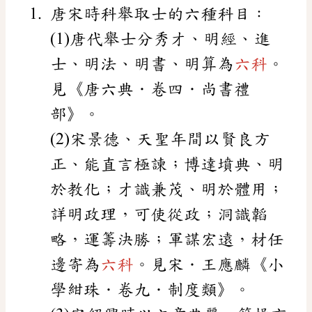
唐宋時科舉取士的六種科目：
(1)唐代舉士分秀才、明經、進
士、明法、明書、明算為
六科
。
見《唐六典．卷四．尚書禮
部》。
(2)宋景德、天聖年間以賢良方
正、能直言極諫；博達墳典、明
於教化；才識兼茂、明於體用；
詳明政理，可使從政；洞識韜
略，運籌決勝；軍謀宏遠，材任
邊寄為
六科
。見宋．王應麟《小
學紺珠．卷九．制度類》。