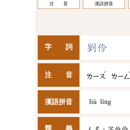
注 音
漢語拼音
劉
伶
字 詞
ˊ
注 音
ㄌㄧㄡ
ㄌㄧ
漢語拼音
liú líng
釋 義
人名。字伯倫