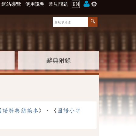
⚙️
網站導覽
使用說明
常見問題
EN
辭典附錄
國語辭典簡編本
》、《
國語小字