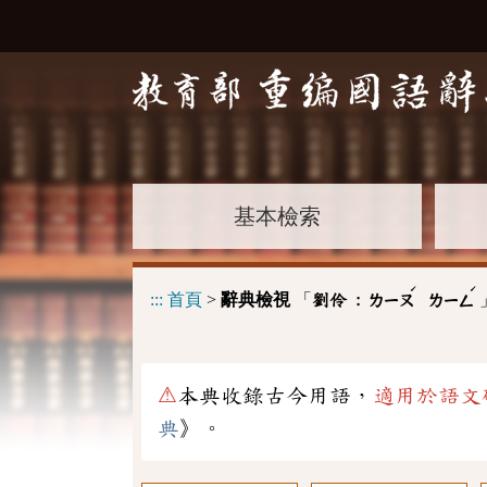
基本檢索
ˊ
ˊ
:::
首頁
>
辭典檢視
「
劉伶 :
ㄌㄧㄡ
ㄌㄧㄥ
⚠
本典收錄古今用語，
適用於語文
典
》。