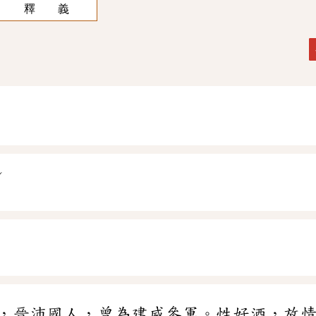
釋 義
ˊ
ㄥ
，晉沛國人，曾為建威參軍。性好酒，放