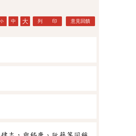
大
中
列 印
意見回饋
小
情肆志，與嵇康、阮籍等同稱