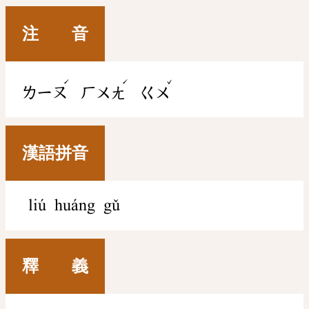
注 音
ˊ
ˊ
ˇ
ㄌㄧㄡ
ㄏㄨㄤ
ㄍㄨ
漢語拼音
liú huáng gǔ
釋 義