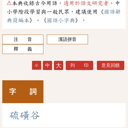
⚠
本典收錄古今用語，
適用於語文研究者
，中
小學階段學習與一般民眾，建議使用《
國語辭
典簡編本
》、《
國語小字典
》。
注 音
漢語拼音
釋 義
大
中
列 印
意見回饋
小
字 詞
硫
磺
谷