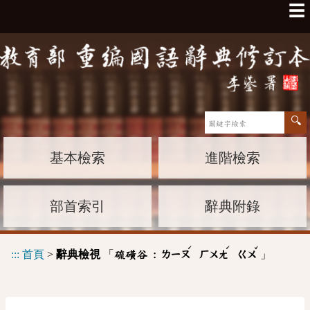
☰
基本檢索
進階檢索
部首索引
辭典附錄
ˊ
ˊ
ˇ
:::
首頁
>
辭典檢視
「
」
硫磺谷 :
ㄌㄧㄡ
ㄏㄨㄤ
ㄍㄨ